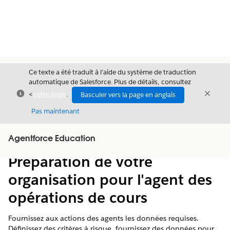
Ce texte a été traduit à l’aide du système de traduction
automatique de Salesforce. Plus de détails, consultez
Fermer
Ferme
<
cette page
.
Basculer vers la page en anglais
Fermer
Pas maintenant
Table des
Agentforce Education
Afficher la table des matières
matières
Préparation de votre
organisation pour l'agent des
opérations de cours
Fournissez aux actions des agents les données requises.
Définissez des critères à risque, fournissez des données pour