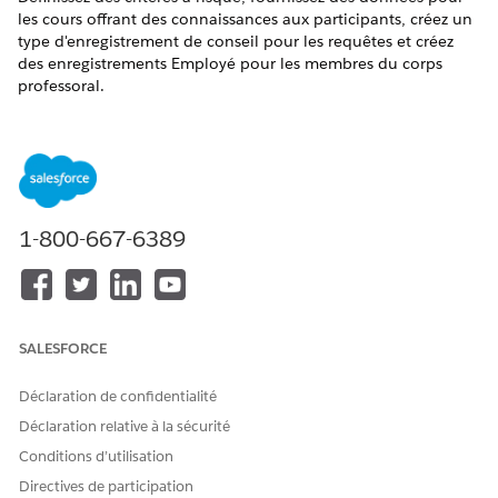
les cours offrant des connaissances aux participants, créez un
type d'enregistrement de conseil pour les requêtes et créez
des enregistrements Employé pour les membres du corps
professoral.
ÉDITIONS REQUISES
Disponible avec : Lightning Experience
Disponible avec : les éditions
Enterprise
,
Unlimited
et
Developer
avec Education Cloud et la licence
1-800-667-6389
complémentaire Agentforce applicable
AUTORISATIONS UTILISATEUR REQUISES
Pour gérer des objets :
Accès complet à
SALESFORCE
Education Cloud
Déclaration de confidentialité
Pour configurer Data 360 et
Architecte Data Cloud
créer ou actualiser des flux
Déclaration relative à la sécurité
de données :
Conditions d’utilisation
Pour modifier et exécuter
Gérer les flux
Directives de participation