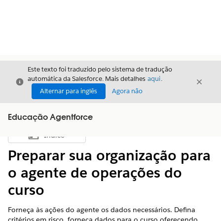
Este texto foi traduzido pelo sistema de tradução
automática da Salesforce. Mais detalhes
aqui
.
Fechar
Fecha
Fechar
Alternar para inglês
Agora não
Educação Agentforce
Índice
Mostrar índice
Preparar sua organização para
o agente de operações do
curso
Forneça às ações do agente os dados necessários. Defina
critérios em risco, forneça dados para o curso oferecendo