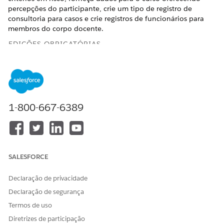
percepções do participante, crie um tipo de registro de
consultoria para casos e crie registros de funcionários para
membros do corpo docente.
EDIÇÕES OBRIGATÓRIAS
Disponível em: Lightning Experience
Disponível em: Edições
Enterprise
,
Unlimited
e
Developer
com Education Cloud e a licença de complemento
Agentforce aplicável
1-800-667-6389
PERMISSÕES DE USUÁRIO NECESSÁRIAS
Para gerenciar objetos:
Acesso total ao Education
Cloud
SALESFORCE
Para configurar o Data 360 e
Arquiteto do Data Cloud
Declaração de privacidade
criar ou atualizar fluxos de
dados:
Declaração de segurança
Termos de uso
Para modificar e executar
Gerenciar fluxo
fluxos:
Diretrizes de participação