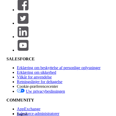
Filtre (0)
VÆLG FILTRE
Tilføj
Produktområde
Funktionspåvirkning
SALESFORCE
Erklæring om beskyttelse af personlige oplysninger
Erklæring om sikkerhed
Vilkår for anvendelse
Retningslinjer for deltagelse
Cookie-præferencecenter
Uw privacybeslissingen
Version
COMMUNITY
AppExchange
Salesforce-administratorer
English