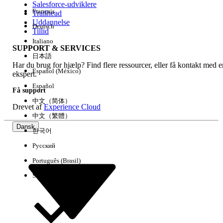
Salesforce-udviklere
Français
Trailhead
Experience
Uddannelse
Deutsch
Tillid
Italiano
SUPPORT & SERVICES
日本語
Har du brug for hjælp? Find flere ressourcer, eller få kontakt med e
Ryd alle
Udført
Español (México)
ekspert.
Español
Få support
中文（简体）
Drevet af
Experience Cloud
中文（繁體）
Dansk
한국어
Русский
Português (Brasil)
Suomi
Ingen resultater