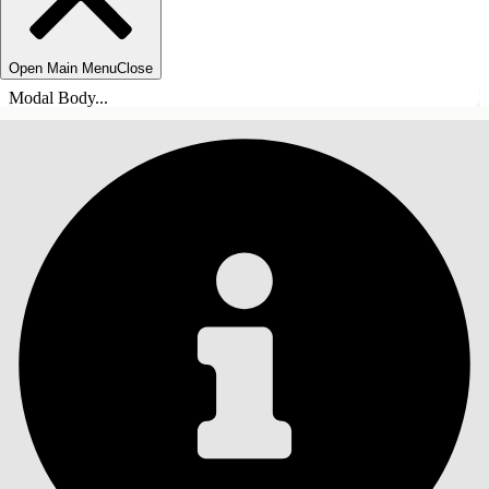
Open Main Menu
Close
Modal Body...
INDHOLD
Søg
Vis indholdsfortegnelse
Indhold