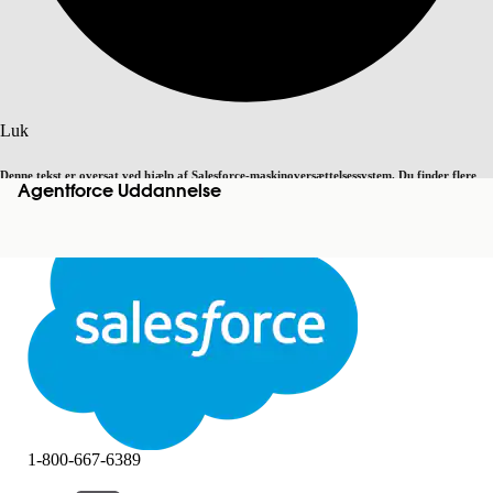
Søg
Luk
Denne tekst er oversat ved hjælp af Salesforce-maskinoversættelsessystem. Du finder flere
Agentforce Uddannelse
Skift til engelsk
Ikke nu
detaljer
her
.
Luk
Luk
1-800-667-6389