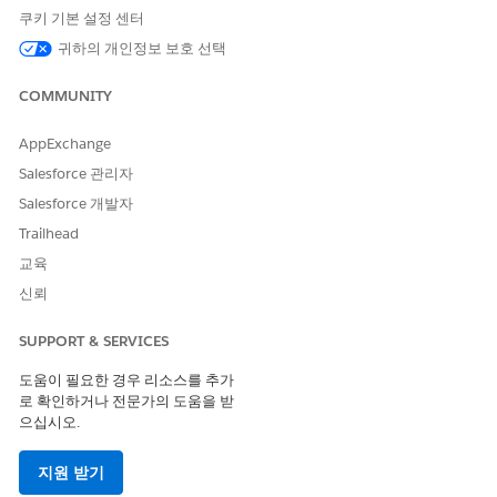
정의합니다.
세금 정책 및 처리 방법 만들기
를 참조하십시
쿠키 기본 설정 센터
오.
귀하의 개인정보 보호 선택
학생 계정에 차변을 게시하는 제품을 확정합니다.
인보이스
생성
을 참조하십시오.
COMMUNITY
대변 메모 처리: 두 가지 경로가 있습니다.
대변 메모 레코드를 만듭니다(일반적인 조정에 유용).
독립
AppExchange
형 대변 메모 만들기 및 적용을
참조하십시오.
Salesforce 관리자
인보이스 관련 목록을 사용하여 대변 메모를 적용합니다.
인
Salesforce 개발자
보이스 라인에 대변 메모 만들기 및 적용
를 참조하십시오.
Trailhead
결제: 학생은 생성된 인보이스를 확인하고 학습자 포털을 통해
교육
결제합니다.
청구 또는 인보이스 정산: 확인을 통해 자금이 이동할 때마다(또
신뢰
는 크레딧으로 감소할 때마다) 인보이스 정산 정보가 업데이트
되어 새 잔액이 반영됩니다.
SUPPORT & SERVICES
참조:
도움이 필요한 경우 리소스를 추가
로 확인하거나 전문가의 도움을 받
Revenue Cloud에서 청구 관리
으십시오.
지원 받기