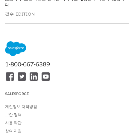
다.
필수 EDITION
지원 제품: Lightning Experience
지원 제품: Education Cloud를 사용하는
Enterprise
,
Performance
,
Unlimited
및
Developer
Edition
필요한 사용자 권한
1-800-667-6389
계정 조정:
Education Cloud Full Access
다음은 학생 계정을 조정하는 핵심 단계입니다.
인보이스 주문: 매출 인식 단계.
SALESFORCE
청구 정책, 처리, 처리 항목을 정의하여 금융 모델에 적합한
인보이스를 생성합니다.
청구 정책, 처리 및 처리 항목 만들
개인정보 처리방침
기
를 참조하십시오.
보안 정책
지불 조건을 정의하여 지불 기한을 설정하고 적시에 지불을
사용 약관
징수합니다.
지불 조건 만들기
를 참조하십시오.
세금 정책 및 처리를 만들어 인보이스에 대한 세금 계산을
참여 지침