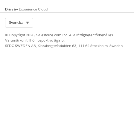
återspegla det nya saldot.
Drivs av
Experience Cloud
Se även:
Hantera fakturering i Revenue Cloud
Select Org
Svenska
© Copyright 2026, Salesforce.com Inc. Alla rättigheter förbehålles.
Varumärken tillhör respektive ägare.
SFDC SWEDEN AB, Klarabergsviadukten 63, 111 64 Stockholm, Sweden
LÖSTE DENNA ARTIKEL DITT PROBLEM?
Berätta för oss vad vi kan förbättra!
Ja
Nej