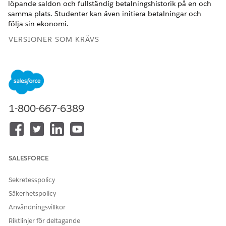
löpande saldon och fullständig betalningshistorik på en och
samma plats. Studenter kan även initiera betalningar och
följa sin ekonomi.
VERSIONER SOM KRÄVS
Tillgängliga i: Lightning Experience
Tillgängliga i:
Enterprise
,
Performance
,
Unlimited
och
Developer
Editions med Education Cloud
1-800-667-6389
ANVÄNDARBEHÖRIGHETER SOM KRÄVS
För att stämma av konton:
Fullständig åtkomst till
Education Cloud
SALESFORCE
Här är de viktigaste faserna för att stämma av studentkonton:
Order att fakturera: Fasen för intäktsredovisning.
Sekretesspolicy
Definiera faktureringspolicyer, behandlingar och
Säkerhetspolicy
behandlingsobjekt för att skapa fakturor som passar
Användningsvillkor
din ekonomiska modell. Se
Skapa faktureringspolicyer,
behandlingar och behandlingsobjekt
.
Riktlinjer för deltagande