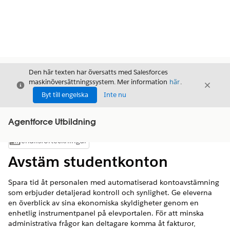
Den här texten har översatts med Salesforces
maskinöversättningssystem. Mer information
här
.
Stäng
Stäng
Stäng
Byt till engelska
Inte nu
Agentforce Utbildning
Innehållsförteckningar
Visa innehållsförteckning
Avstäm studentkonton
Spara tid åt personalen med automatiserad kontoavstämning
som erbjuder detaljerad kontroll och synlighet. Ge eleverna
en överblick av sina ekonomiska skyldigheter genom en
enhetlig instrumentpanel på elevportalen. För att minska
administrativa frågor kan deltagare komma åt fakturor,