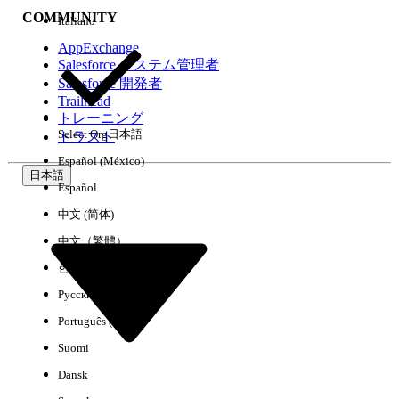
COMMUNITY
Italiano
AppExchange
Salesforce システム管理者
Salesforce 開発者
環境
Trailhead
トレーニング
Select Org
日本語
トラスト
Español (México)
日本語
Español
すべてクリア
完了
中文 (简体)
中文（繁體）
한국어
Русский
Português (Brasil)
Suomi
Dansk