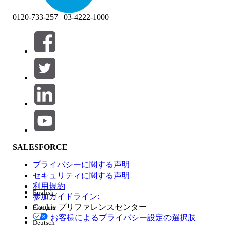
0120-733-257 | 03-4222-1000
絞り込み条件 (0)
絞り込み条件を選択
追加
製品エリア
SALESFORCE
機能の影響
プライバシーに関する声明
セキュリティに関する声明
利用規約
English
参加ガイドライン:
Cookie プリファレンスセンター
Français
エディション
お客様によるプライバシー設定の選択肢
Deutsch