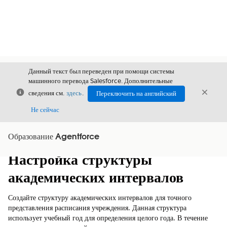
Данный текст был переведен при помощи системы
машинного перевода Salesforce. Дополнительные
Закрыть
Закры
сведения см.
здесь
.
Переключить на английский
Закрыт
Не сейчас
Образование Agentforce
Содержание
Показать содержание
Настройка структуры
академических интервалов
Создайте структуру академических интервалов для точного
представления расписания учреждения. Данная структура
использует учебный год для определения целого года. В течение