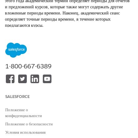
этого года академический термин определяет периоды для отчетов
и предложений курсов, которые также могут содержать другие
вложенные периоды времени. Наконец, академический сеанс
определяет точные периоды времени, в течение которых
предлагаются курсы.
ТРЕБУЕМЫЕ ВЕРСИИ
Доступно в версиях: Lightning Experience
Доступно в: выпусках
Enterprise
,
Performance
,
Unlimited
и
1-800-667-6389
Developer
с Education Cloud
ТРЕБУЕМЫЕ ПОЛНОМОЧИЯ ПОЛЬЗОВАТЕЛЯ
Для настройки академического
Полный доступ к Education
SALESFORCE
календаря:
Cloud
Структурируя год, термины и сеансы вместе, вы создаете точные,
Положение о
определенные временные промежутки, которые упрощают бизнес-
конфиденциальности
процессы отчетности и управления курсами. См.
«Моделирование
Положение о безопасности
академического календаря
».
Условия использования