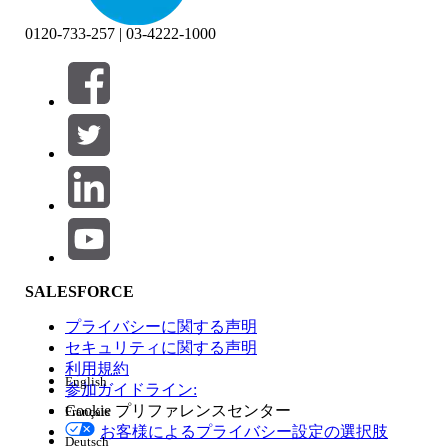
0120-733-257 | 03-4222-1000
絞り込み条件 (0)
絞り込み条件を選択
追加
製品エリア
SALESFORCE
機能の影響
プライバシーに関する声明
セキュリティに関する声明
利用規約
English
参加ガイドライン:
Cookie プリファレンスセンター
Français
エディション
お客様によるプライバシー設定の選択肢
Deutsch