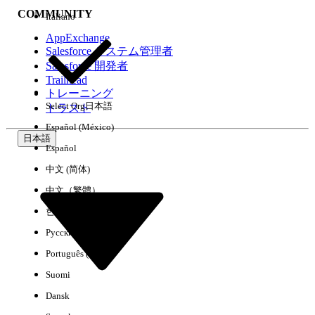
COMMUNITY
Italiano
AppExchange
Salesforce システム管理者
Salesforce 開発者
環境
Trailhead
トレーニング
Select Org
日本語
トラスト
Español (México)
日本語
Español
すべてクリア
完了
中文 (简体)
中文（繁體）
한국어
Русский
Português (Brasil)
Suomi
Dansk