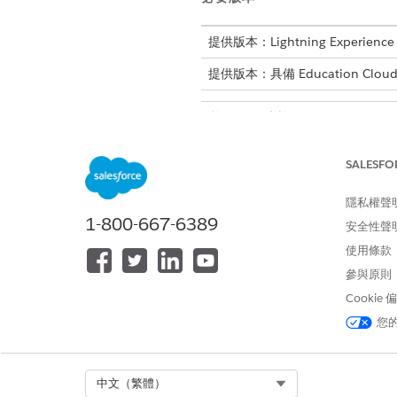
提供版本：Lightning Experience
提供版本：具備 Education Clou
所需的使用者權限
若要開啟「進階學術作業」並設定
SALESFO
在您開始之前,請先
設定「課程
隱私權聲
大量更新現有的課程提供記錄,
1-800-667-6389
安全性聲
使用 Data Loader、Ap
使用條款
用性結果。如果您有許多已結束
若要使用「區段會議日期」搜尋
參與原則
讓「進階搜尋」可在您的 Experie
Cookie
進入「設定」,尋找並選取「
您
開啟您 Experience Cl
在體驗產生器的「課程搜尋
在組態面板的「進階搜尋欄
Select Org
中文（繁體）
若要新增更多欄位,請在「