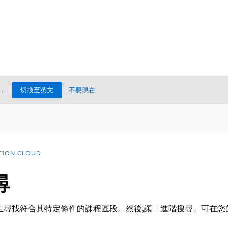
處
。
切換至英文
不要現在
TION CLOUD
尋
找符合其特定條件的課程區段。然後,讓「進階搜尋」可在您的 Expe