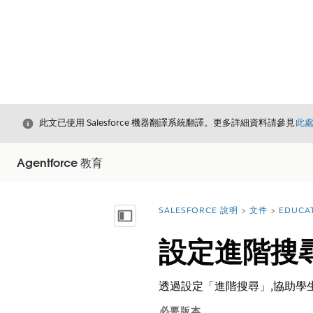
結束
此文已使用 Salesforce 機器翻譯系統翻譯。更多詳細資料請參見
此
Agentforce 教育
SALESFORCE 說明
文件
EDUCA
您位於此處：
顯示目錄
設定進階搜
透過設定「進階搜尋」,協助學生尋
必要版本