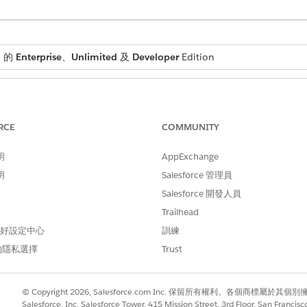
d 的
Enterprise
、
Unlimited
及
Developer
Edition
「進階搜尋」:
Education Cloud 完整存取權
RCE
COMMUNITY
搜尋」
,然後
開啟「進階學術作業
」。
明
AppExchange
以自動填入「
欄位。
可用性狀態」
明
Salesforce 管理員
ex 指令檔或您選擇的其他方法。此記錄更新可確保「進階搜尋」針對 Summer
Salesforce 開發人員
的課程,請針對已完成的學術課程,將這些課程供應項目設定為「已結束」
欄位,請為「進階搜尋」
設定「區段會議日期」欄位
。
Trailhead
nce Cloud 網站上使用。
 偏好設定中心
訓練
數位體驗
」,然後選取「
所有網站
」。
的隱私選擇
Trust
oud 網站的體驗產生器。
」頁面上,按一下「
課程搜尋」
元件。
位」區段中,選取您要在「進階搜尋」中提供的搜尋欄位。
© Copyright 2026, Salesforce.com Inc. 保留所有權利。各個商標屬於其個
其他進階搜尋欄位」區段中按一下「
選取
」,然後新增最多 15 個欄位。
Salesforce, Inc. Salesforce Tower, 415 Mission Street, 3rd Floor, San Francis