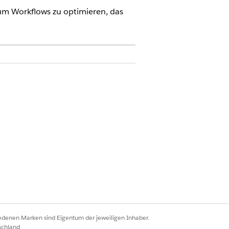
, um Workflows zu optimieren, das
hr dazu finden Sie unter
iedenen Marken sind Eigentum der jeweiligen Inhaber.
schland