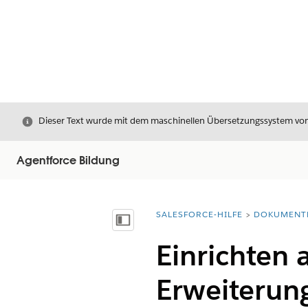
Schließen
Dieser Text wurde mit dem maschinellen Übersetzungssystem von S
Agentforce Bildung
SALESFORCE-HILFE
DOKUMENT
Sie befinden sich hier:
Inhalt anzeigen
Einrichten 
Erweiterun