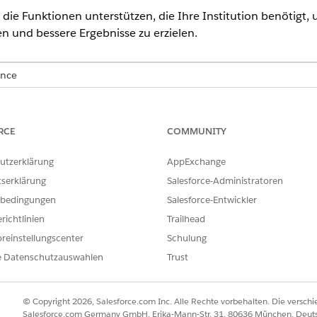
e die Funktionen unterstützen, die Ihre Institution benötigt
n und bessere Ergebnisse zu erzielen.
ence
se
,
Performance
,
Unlimited
und
Developer
mit Education Cloud
RCE
COMMUNITY
RFORDERLICH
Education Cloud Full Access
utzerklärung
AppExchange
tserklärung
Salesforce-Administratoren
RITTE
bedingungen
Salesforce-Entwickler
Fügen Sie Accounting Subledger-Benutzer hinzu.
richtlinien
Trailhead
reinstellungscenter
Schulung
Richten Sie Datenpipelines für Accounting Subledger ein.
e Datenschutzauswahlen
Trust
Weisen Sie Accounting Subledger-Berechtigungssätze zu. Me
Accounting Subledger: Setup
.
© Copyright 2026, Salesforce.com Inc. Alle Rechte vorbehalten. Die versch
Salesforce.com Germany GmbH, Erika-Mann-Str. 31, 80636 München, Deut