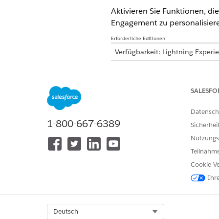
Aktivieren Sie Funktionen, di
Engagement zu personalisiere
Erforderliche Editionen
Verfügbarkeit: Lightning Experi
Verfügbar in: Editionen
Enterpri
SALESFO
BENUTZERBERECHTIGUNGEN E
Einrichten von Funktionen:
Datensch
1-800-667-6389
Sicherhei
FUNKTION
SCH
Nutzungs
Accounting Subledger
Teilnahme
Cookie-Vo
Ihr
Select Org
Deutsch