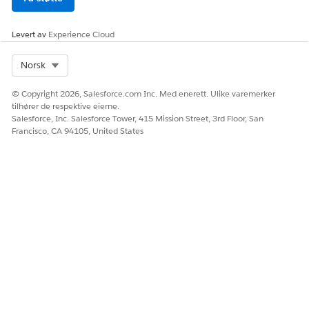
Slå på
Opprette og behandle
behandlingsplaner
.
Levert av
Experience Cloud
Saksprose
Skriv inn
i
Program og saksbehandling
Select Org
Norsk
dyrer
Hurtigsøk-feltet i Oppsett, og velg deretter
Saksinnstillinger
.
© Copyright 2026, Salesforce.com Inc. Med enerett. Ulike varemerker
tilhører de respektive eierne.
Slå på
Opprette og behandle
Salesforce, Inc. Salesforce Tower, 415 Mission Street, 3rd Floor, San
saksprocedurer
.
Francisco, CA 94105, United States
Legg til valglisteverdier i Status-feltet til
Kravdeltaker-objektet. Se
Konfigurere saks-
og klagsdeltakere
.
Kreves bare for programbehandling
MERK
og funksjoner for studenters suksess.