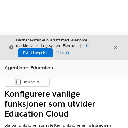
Denne teksten er oversatt med Salesforce
maskinoversettingssystem. Flere detaljer
her
.
Avslutt
Avslut
Avslutt
Bytt til engelsk
Ikke nå
Agentforce Education
Innhold
Vis innholdsfortegnelse
Konfigurere vanlige
funksjoner som utvider
Education Cloud
Slå på funksjoner som støtter funksjonene institusjonen