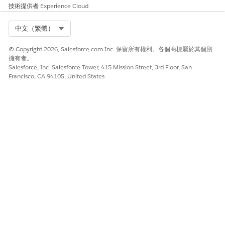
技術提供者
Experience Cloud
者
。
Select Org
中文（繁體）
© Copyright 2026, Salesforce.com Inc. 保留所有權利。各個商標屬於其個別
擁有者。
僅適用於計畫管理與學生成功功能。
備註
Salesforce, Inc. Salesforce Tower, 415 Mission Street, 3rd Floor, San
Francisco, CA 94105, United States
個案轉介
進入「設定」,在「快速尋找」方塊中輸入
計畫
,然後選取「
個案轉介設定
」。
和個案管理
開啟「
建立和管理轉介
」。
子句管理
請參閱
設定子句種類
。
將連絡人
請參閱
設定將連絡人關聯到多個帳戶
。
關聯到多
個帳戶
決策表格
進入「設定」，在「快速尋找」方塊中輸入
業
，然後選取「
業務規則引擎設
務規則引擎