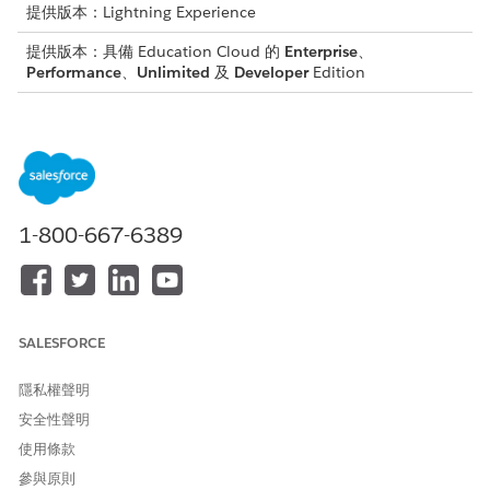
提供版本：Lightning Experience
提供版本：具備 Education Cloud 的
Enterprise
、
Performance
、
Unlimited
及
Developer
Edition
所需的使用者權限
設定功能:
Education Cloud 完整存取權
功能
步驟
1-800-667-6389
Accountin
新增 Accounting Subledger 使用者。
g
設定 Accounting Subledger 的資料銷售管
Subledger
道。
SALESFORCE
指派 Accounting Subledger 權限集。請參閱
Accounting Subledger 設定
。
隱私權聲明
安全性聲明
動作啟動
進入「設定」,在「快速尋找」方塊中輸入
器
,然後選取「
設定動作啟動
Action Launcher
使用條款
器
」。
參與原則