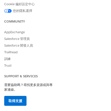
開啟「動作啟動器」。
Cookie 偏好設定中心
您的隱私選擇
可動作關
進入「設定」,在「快速尋找」方塊中輸入
可動
係中心
,然後選取「設定可
動作關係中
作關係中心
COMMUNITY
心
」。
AppExchange
開啟「可動作關係中心」。
Salesforce 管理員
可操作區
請參閱
啟用可運作區段
。
Salesforce 開發人員
段
Trailhead
照護計畫
進入「設定」,在「快速尋找」方塊中輸入
訓練
計畫
,然後選取「
照護計畫設定
」。
和個案管理
Trust
開啟「
建立和管理照護計畫
」。
SUPPORT & SERVICES
個案訴訟
進入「設定」,在「快速尋找」方塊中輸入
計畫
需要協助嗎？尋找更多資源或與專
,然後選取「
個案程序設定
」。
和個案管理
家連線。
開啟「
建立和管理個案程序
」。
取得支援
將選項清單值新增至「投訴參與者」物件上的
「狀態」欄位。請參閱
設定個案和投訴參與