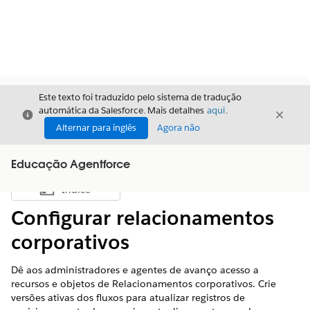
Este texto foi traduzido pelo sistema de tradução
automática da Salesforce. Mais detalhes
aqui
.
Fechar
Fecha
Fechar
Alternar para inglês
Agora não
Educação Agentforce
Índice
Mostrar índice
Configurar relacionamentos
corporativos
Dê aos administradores e agentes de avanço acesso a
recursos e objetos de Relacionamentos corporativos. Crie
versões ativas dos fluxos para atualizar registros de