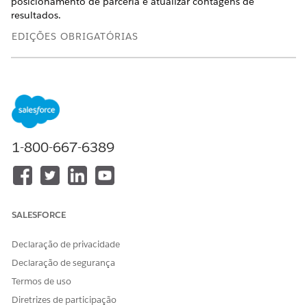
posicionamento de parceria e atualizar contagens de
resultados.
EDIÇÕES OBRIGATÓRIAS
Disponível em: Lightning Experience
Disponível em: Edições
Enterprise
,
Unlimited
e
Developer
com Education Cloud
PERMISSÕES DE USUÁRIO NECESSÁRIAS
1-800-667-6389
Para configurar
Administrador de
Relacionamentos
relacionamentos
corporativos:
corporativos
OU
SALESFORCE
Acesso total ao Education
Declaração de privacidade
Cloud
Declaração de segurança
Para configurar fluxos:
Gerenciar fluxo
Termos de uso
Para executar fluxos:
Executar fluxos
Diretrizes de participação