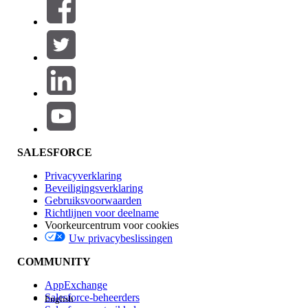
SALESFORCE
Privacyverklaring
Beveiligingsverklaring
Gebruiksvoorwaarden
Richtlijnen voor deelname
Voorkeurcentrum voor cookies
Uw privacybeslissingen
COMMUNITY
AppExchange
Salesforce-beheerders
English