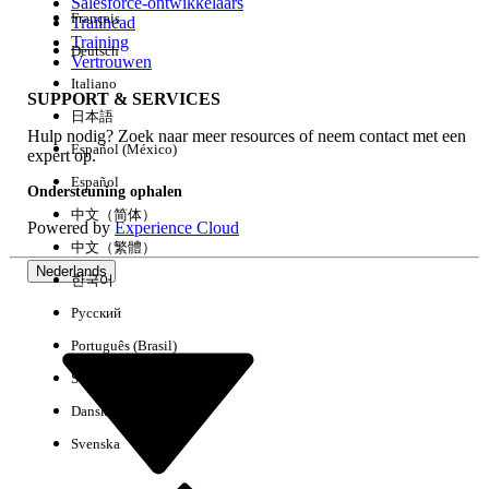
Salesforce-ontwikkelaars
Français
Trailhead
Training
Deutsch
Vertrouwen
Italiano
SUPPORT & SERVICES
日本語
Hulp nodig? Zoek naar meer resources of neem contact met een
Español (México)
expert op.
Español
Ondersteuning ophalen
中文（简体）
Powered by
Experience Cloud
中文（繁體）
Nederlands
한국어
Русский
Português (Brasil)
Suomi
Dansk
Svenska