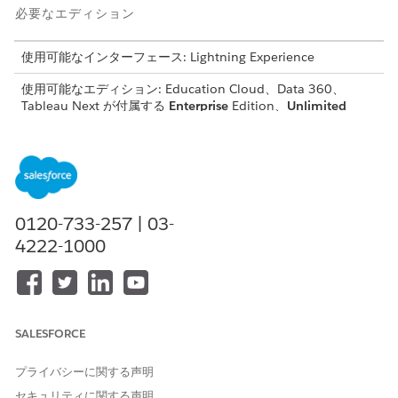
必要なエディション
使用可能なインターフェース: Lightning Experience
使用可能なエディション: Education Cloud、Data 360、
Tableau Next が付属する
Enterprise
Edition、
Unlimited
Edition、および
Developer
Edition
必要なユーザー権限
Education Intelligence をイ
Education Cloud の完全なア
ンストールする
クセス権
0120-733-257 | 03-
4222-1000
および
Tableau Unmetered Admin
または Tableau Next Admin
および
SALESFORCE
Data Cloud アーキテクト
プライバシーに関する声明
Education Intelligence インストールの前提条件
セキュリティに関する声明