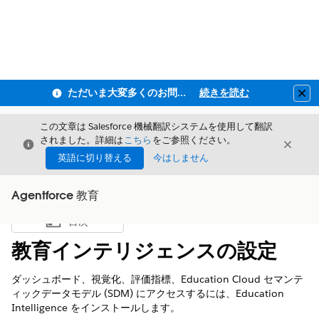
ただいま大変多くのお問い合わせをいただいており、ご連絡までにお時間を頂戴しております
続きを読む
Clo
この文章は Salesforce 機械翻訳システムを使用して翻訳
されました。詳細は
こちら
をご参照ください。
閉じる
閉じ
閉じる
英語に切り替える
今はしません
Agentforce 教育
目次
目次を表示
教育インテリジェンスの設定
ダッシュボード、視覚化、評価指標、Education Cloud セマンテ
ィックデータモデル (SDM) にアクセスするには、Education
Intelligence をインストールします。