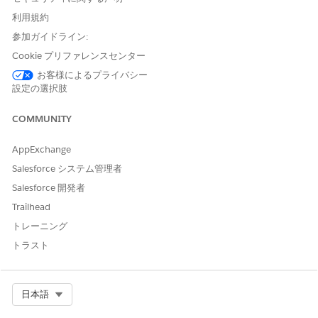
利用規約
Education Intelligence をインストールする前に、次の手順を実
行します。
参加ガイドライン:
Cookie プリファレンスセンター
Data 360 for Education Cloud
を設定します。
Tableau Next を
オンにします。
お客様によるプライバシー
Tableau Next Setup で
Metric Insight Summary
を有効にし
設定の選択肢
ます。
[評価指標インサイトの概要] のみを有効にします。
COMMUNITY
TableauFollowMetrics 権限セットは必須ではありません。
C360 セマンティックモデルをインストール
します。
AppExchange
Salesforce システム管理者
Education Intelligence のインストール
Salesforce 開発者
[設定] から、[
インテリジェントアプリケーション]
を見つけて
Trailhead
選択します。
トレーニング
[
Templates (テンプレート
)] をクリックします。
トラスト
[
Education Intelligence]
を見つけて、[
アクション
]ドロップ
ダウンから[
アプリケーションを作成
]をクリックします。
Education Cloud データストリームのリリース先のデータス
ペースを選択します。「
Deploy an Education Data Kit Data
Select Org
日本語
Stream
」を参照してください。