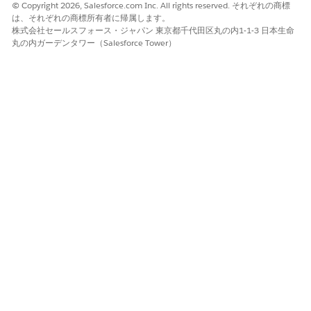
このデータスペースを Education Cloud の「フルアクセス」
© Copyright 2026, Salesforce.com Inc. All rights reserved. それぞれの商標
権限セット
に関連付け
てください。
は、それぞれの商標所有者に帰属します。
株式会社セールスフォース・ジャパン 東京都千代田区丸の内1-1-3 日本生命
[次へ]
をクリックします。
丸の内ガーデンタワー（Salesforce Tower）
アプリケーションの名前を変更する場合は、アプリケーション
名を入力します。
[作成]
をクリックします。
アプリケーションハブの [監視] ページで、インストールの進
行状況を追跡します。エラーが発生した場合は、このページで
エラーの詳細を確認してください。
これで、Education Intelligence アプリケーションで Tableau
Next コンポーネントと Education Cloud SDM にアクセスできる
ようになりました。アプリケーションランチャーから、[
Tableau
Next]
を見つけて選択し、検索バーから [
Education Intelligence]
を見つけて選択します。
インサイトが適切なデータストリームから取得されるようにする
には、関連するデータストリームバンドルをリリースします。
「
Education Intelligence Considerations and Requirements
(Education Intelligence の考慮事項と要件)」を参照してくださ
い。