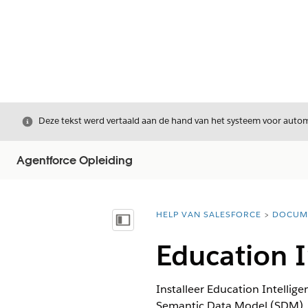
Sluiten
Deze tekst werd vertaald aan de hand van het systeem voor automa
Agentforce Opleiding
HELP VAN SALESFORCE
DOCUM
U bent hier:
Inhoudsopgave weergeven
Education I
Installeer Education Intellig
Semantic Data Model (SDM).