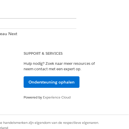
leau Next
SUPPORT & SERVICES
ucation Cloud
Hulp nodig? Zoek naar meer resources of
neem contact met een expert op.
rder of Tableau Next-beheerder
Ondersteuning ophalen
Powered by
Experience Cloud
rse handelsmerken zijn eigendom van de respectieve eigenaren.
rland