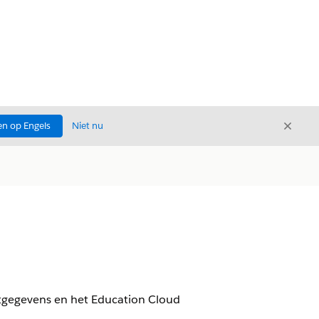
Sluite
n op Engels
Niet nu
Sluiten
eetgegevens en het Education Cloud