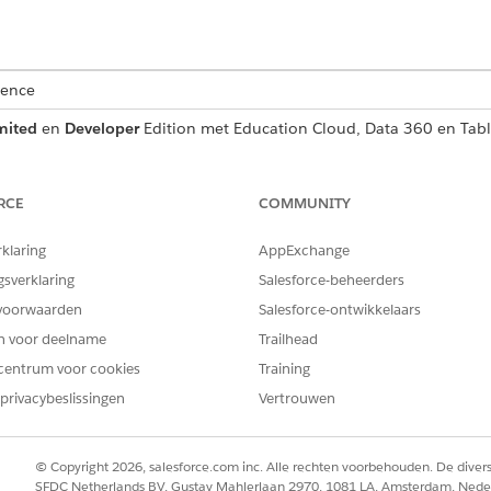
ience
mited
en
Developer
Edition met Education Cloud, Data 360 en Tab
GINGEN
RCE
COMMUNITY
n:
Volledige toegang tot Ed
rklaring
AppExchange
EN
gsverklaring
Salesforce-beheerders
Tableau Unmetered-behee
voorwaarden
Salesforce-ontwikkelaars
EN
en voor deelname
Trailhead
centrum voor cookies
Training
Data Cloud-architect
privacybeslissingen
Vertrouwen
ation Intelligence-installatie
© Copyright 2026, salesforce.com inc. Alle rechten voorbehouden. De dive
u Education Intelligence installeert.
SFDC Netherlands BV, Gustav Mahlerlaan 2970, 1081 LA, Amsterdam, Nede