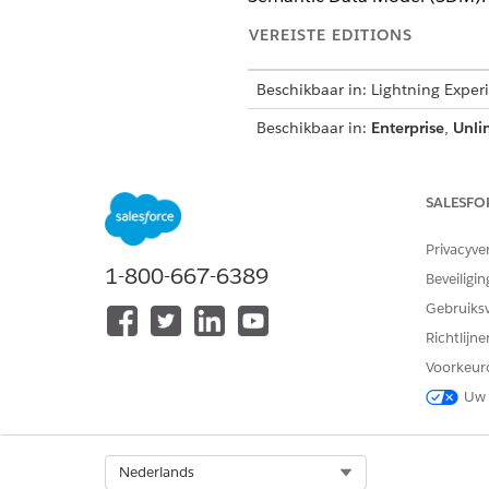
VEREISTE EDITIONS
Beschikbaar in: Lightning Exper
Beschikbaar in:
Enterprise
,
Unli
VEREISTE GEBRUIKERSMACHTI
SALESFO
Onderwijsintelligence installere
Privacyve
1-800-667-6389
Beveiligin
Gebruiks
Richtlijn
Voorkeur
Uw 
Randvoorwaarden voor de Educ
Select Org
Nederlands
Voltooi deze stappen voordat 