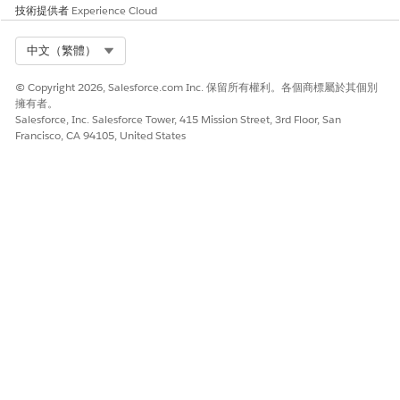
技術提供者
Experience Cloud
Select Org
中文（繁體）
© Copyright 2026, Salesforce.com Inc. 保留所有權利。各個商標屬於其個別
擁有者。
Salesforce, Inc. Salesforce Tower, 415 Mission Street, 3rd Floor, San
Francisco, CA 94105, United States