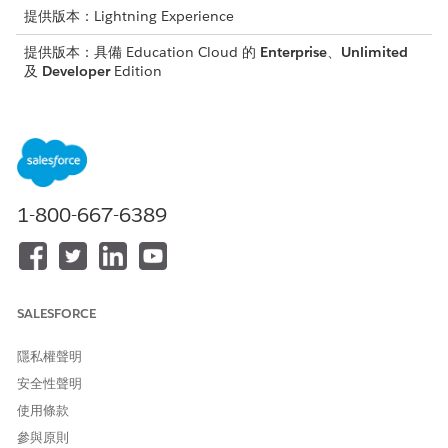
提供版本：Lightning Experience
提供版本：具備 Education Cloud 的
Enterprise
、
Unlimited
及
Developer
Edition
Education Cloud
的區域資料延伸模組會將區域特定的欄位和中繼
資料 (例如英國高等教育統計局 (HESA) 資料期貨標準) 直接新增至
機構的現有資料模型。使用
Education Cloud
作為單一事實來源,
註冊器和資料主管可以在報告週期早期驗證資料品質和完整性。機
構可以減少提交錯誤並改善整個系統的一致性。
1-800-667-6389
機構可以直接從其作業資料產生已驗證且提交的準備輸出,而不是依
賴外部資料倉庫和下游轉換。此統一的資料基礎會將報告從反應性
流程轉換為持續的情報驅動功能。
另請參閱
SALESFORCE
英國規範與組態的標準物件上的 Education Cloud 欄位
隱私權聲明
安全性聲明
使用條款
此文章是否解決您的問題？
請讓我們知道，以便我們改進！
參與原則