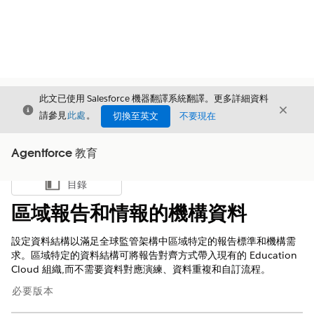
此文已使用 Salesforce 機器翻譯系統翻譯。更多詳細資料
結束
結束
結束
請參見
此處
。
切換至英文
不要現在
Agentforce 教育
目錄
顯示目錄
區域報告和情報的機構資料
設定資料結構以滿足全球監管架構中區域特定的報告標準和機構需
求。區域特定的資料結構可將報告對齊方式帶入現有的
Education
Cloud
組織,而不需要資料對應演練、資料重複和自訂流程。
必要版本