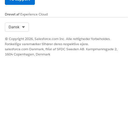
- Education Cloud for Experience Cloud-bruger
- Fakturering - Avanceret Experience Cloud-bruger
Drevet af
Experience Cloud
- Education Cloud-studentfinansiering for Experience
Cloud-bruger
Select Org
Dansk
- Omnistudio
© Copyright 2026, Salesforce.com Inc. Alle rettigheder forbeholdes.
Forskellige varemærker tilhører deres respektive ejere.
- Omnistudio-kørsel for fællesskaber
salesforce.com Danmark, filial af SFDC Sweden AB. Kampmannsgade 2,
Gem dine ændringer.
1604 Copenhagen, Denmark
Klik på
Rediger tildelinger
på den relaterede liste
Tildelinger for tilladelsessæt.
Vælg disse tilladelsessæt.
Education Cloud Advanced Academic Operations for
Experience Cloud-adgang
- Education Cloud til Experience Cloud-adgang
- Education Cloud-studentfinansiering for Experience
Cloud-adgang
- Fakturering af Experience Cloud-bruger
- Fakturering Einstein Experience Cloud-bruger