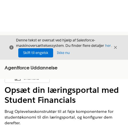
Denne tekst er oversat ved hjælp af Salesforce-
maskinoversættelsessystem. Du finder flere detaljer
her
.
Luk
Luk
Luk
Skift til engelsk
Ikke nu
Agentforce Uddannelse
Indhold
Vis indholdsfortegnelse
Opsæt din læringsportal med
Student Financials
Brug Oplevelseskonstruktør til at føje komponenterne for
studentøkonomi til din læringsportal, og konfigurer dem
derefter.