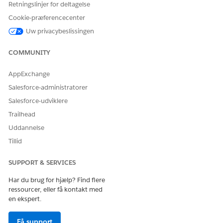
Retningslinjer for deltagelse
først aktivere Digitale oplevelser for din organisation og
registrere domænet. Se
Aktiver digitale oplevelser
.
Cookie-præferencecenter
Være medlem af lokaliteten, enten som en Salesforce-
Uw privacybeslissingen
administrator eller som oplevelsesadministrator, udgiver
eller konstruktør.
COMMUNITY
Hvis du vil konfigurere sider og komponenter og
kontrollere adgang til dem, skal du opsætte en
AppExchange
læringsportal. Se
Opsæt en uddannelsesportal
.
Salesforce-administratorer
Tildel de krævede tilladelser til den studerende.
Salesforce-udviklere
Skriv
i feltet Find hurtigt i Opsætning, og vælg
Brugere
Trailhead
derefter
Brugere
.
Klik på navnet på den studerende.
Uddannelse
Sørg for, at brugerlicensen er
Customer Community
Tillid
Plus
, og at profilen er
Customer Community-
loginbruger
.
SUPPORT & SERVICES
Klik på
Rediger tildelinger
på den relaterede liste
Tildelinger for tilladelsessætlicenser.
Har du brug for hjælp? Find flere
ressourcer, eller få kontakt med
Vælg disse tilladelsessætlicenser.
en ekspert.
- Education Cloud Advanced Academic Operations for
Experience Cloud
Få support