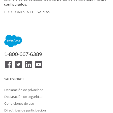
configurarlos.
EDICIONES NECESARIAS
Disponible en: Lightning Experience
Disponible en:
Enterprise Edition
,
Performance Edition
,
Unlimited Edition
y
Developer Edition
con Education Cloud
PERMISOS DE USUARIO NECESARIOS
1-800-667-6389
Para configurar su portal de
Conjunto de permisos
estudiantes con
Acceso completo de
componentes financieros de
Education Cloud
estudiantes:
Y
SALESFORCE
Crear y configurar
Declaración de privacidad
experiencias
Declaración de seguridad
Y
Condiciones de uso
Ver parámetros y
Directrices de participación
configuración