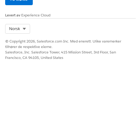
- Education Cloud for Experience Cloud-bruker
Levert av
- Billing Advanced Experience Cloud-bruker
Experience Cloud
- Education Cloud Student Financials for Experience
Select Org
Norsk
Cloud-bruker
- Omnistudio
© Copyright 2026, Salesforce.com Inc. Med enerett. Ulike varemerker
tilhører de respektive eierne.
- Omnistudio Runtime for fellesskap
Salesforce, Inc. Salesforce Tower, 415 Mission Street, 3rd Floor, San
Francisco, CA 94105, United States
Lagre endringene.
Klikk på
Rediger tildelinger
i den relaterte listen
Tillatelsessettildelinger.
Velg disse tillatelsessettene.
Education Cloud Advanced Academic Operations for
Experience Cloud-tilgang
- Education Cloud for Experience Cloud-tilgang
- Education Cloud Student Financials for Experience
Cloud-tilgang
- Fakturer Experience Cloud-bruker