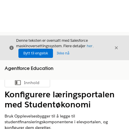
Denne teksten er oversatt med Salesforce
maskinoversettingssystem. Flere detaljer
her
.
Avslutt
Avslut
Avslutt
Bytt til engelsk
Ikke nå
Agentforce Education
Innhold
Vis innholdsfortegnelse
Konfigurere læringsportalen
med Studentøkonomi
Bruk Opplevelsesbygger til å legge til
studentfinansieringskomponentene i elevportalen, og
konfigurer dem deretter.