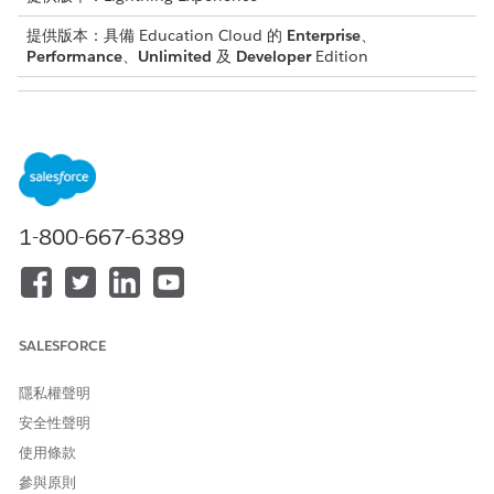
提供版本：具備 Education Cloud 的
Enterprise
、
Performance
、
Unlimited
及
Developer
Edition
所需的使用者權限
若要使用學生財務元件設定您
Education Cloud 完整存取權
的學習入口網頁:
限集
和
1-800-667-6389
建立和設定體驗
與
檢視設定和組態
SALESFORCE
開始之前：
隱私權聲明
若要建立 Experience Cloud 網站,請先為您的組織開啟「數位
體驗」,然後註冊網域。請參閱
啟用數位體驗
。
安全性聲明
成為網站的成員,無論是 Salesforce 管理員,或是 Experience 管
使用條款
理員、發行者或產生者。
參與原則
若要啟用學生財務帳戶管理選項,並為學生和員工設定必要的權