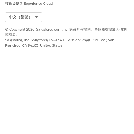
- 適用於社群的 Omnistudio 執行階段
技術提供者
Experience Cloud
儲存您的變更。
Select Org
中文（繁體）
在「權限集指派」相關清單中，按一下「
編輯指派
」。
選取這些權限集。
© Copyright 2026, Salesforce.com Inc. 保留所有權利。各個商標屬於其個別
Experience Cloud 存取的 Education Cloud 進階學術作業
擁有者。
Salesforce, Inc. Salesforce Tower, 415 Mission Street, 3rd Floor, San
- Education Cloud for Experience Cloud 存取權
Francisco, CA 94105, United States
- 適用於 Experience Cloud 的 Education Cloud 學生財務
存取權
- 帳單 Experience Cloud 使用者
- 帳單 Einstein Experience Cloud 使用者
- Omnistudio 使用者
- Omnistudio Experience Cloud 使用者
儲存您的變更。
啟用所需物件的存取權。
進入「設定」,在「快速尋找」方塊中輸入
Sharing Setti
ngs
,然後選取「
共用設定
」。
在「預設共用設定」下，按一下「
編輯
」。