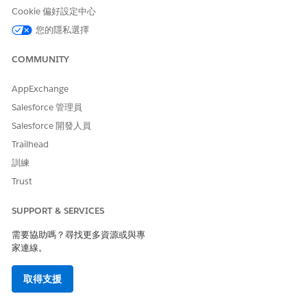
限,請設定學生財務。請參閱
學生財務
。
Cookie 偏好設定中心
若要設定頁面和元件,並控制其存取權,請設定學習者入口網頁。
您的隱私選擇
請參閱
設定教育入口網頁
。
COMMUNITY
將必要權限指派給學生。
進入「設定」，在「快速尋找」方塊中輸入
，然後選
使用者
AppExchange
取「
使用者
」。
按一下學生姓名。
Salesforce 管理員
請確認使用者授權為
Customer Community Plus
,且設定
Salesforce 開發人員
檔為
Customer Community 登入使用者
。
Trailhead
在「權限集授權指派」相關清單中，按一下「
編輯指派
」。
選取這些權限集授權。
訓練
- 適用於 Experience Cloud 的 Education Cloud 進階學術
Trust
作業
SUPPORT & SERVICES
- Education Cloud for Experience Cloud 使用者
- 帳單進階 Experience Cloud 使用者
需要協助嗎？尋找更多資源或與專
家連線。
- 適用於 Experience Cloud 使用者的 Education Cloud 學
生財務
取得支援
- Omnistudio