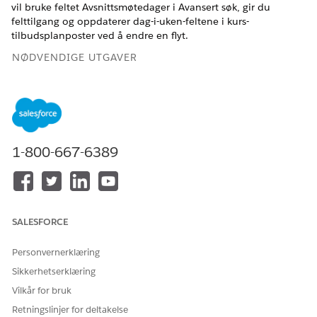
vil bruke feltet Avsnittsmøtedager i Avansert søk, gir du
felttilgang og oppdaterer dag-i-uken-feltene i kurs-
tilbudsplanposter ved å endre en flyt.
NØDVENDIGE UTGAVER
Tilgjengelig i Lightning Experience
Tilgjengelig i
Enterprise
,
Unlimited
og
Developer
Edition
med Education Cloud
1-800-667-6389
NØDVENDIG BRUKERTILLATELSE
For å gi tilgang til objekter
Full Education Cloud-tilgang
og felt:
SALESFORCE
For å endre flyter:
Behandle flyter
Personvernerklæring
Før du starter må du
konfigurere Avansert søk
.
Sikkerhetserklæring
For å sikre at studenter og ansatte kan velge møtedager i
Vilkår for bruk
Avansert søk, gir du dem tilgang til hverdagsfeltene i
Tidsplan for kurstilbud.
Retningslinjer for deltakelse