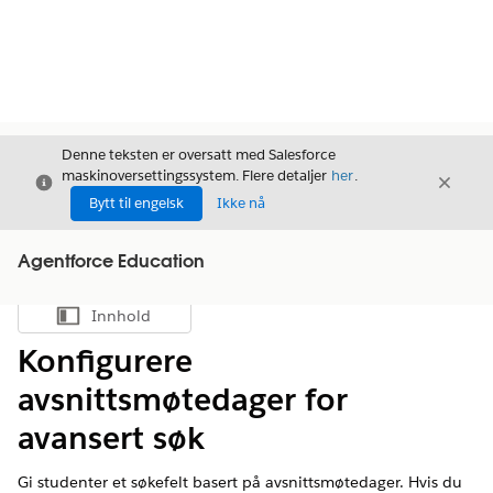
Denne teksten er oversatt med Salesforce
maskinoversettingssystem. Flere detaljer
her
.
Avslutt
Avslut
Avslutt
Bytt til engelsk
Ikke nå
Agentforce Education
Innhold
Vis innholdsfortegnelse
Konfigurere
avsnittsmøtedager for
avansert søk
Gi studenter et søkefelt basert på avsnittsmøtedager. Hvis du