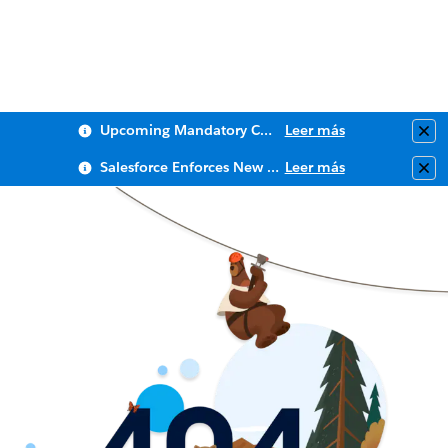
Upcoming Mandatory Changes to Public Key Infrastructure (PKI)
Leer más
Clo
Salesforce Enforces New Security Requirements in Summer 2026
Leer más
Clo