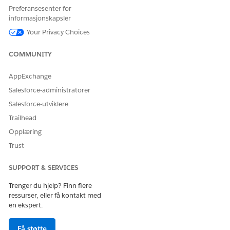
Preferansesenter for
Ledetekstmalbehandling
informasjonskapsler
Your Privacy Choices
Forutsetninger for konfigurasjon av
overføringskredittagent
COMMUNITY
Konfigurer organisasjonen for overføring av kreditter
.
Forbered dataene for overfør kredit
.
AppExchange
Konfigurer Overfør kreditagent-flytene
.
Salesforce-administratorer
Konfigurere Data 360 for Education Cloud
.
Salesforce-utviklere
Konfigurer Agentforce for Education Cloud
.
Trailhead
Konfigurere Data 360-ressurser for
Opplæring
kreditoverføringsagenten
Trust
Opprett en datastrøm
for hvert av Konto-, Ekstern læring-
og Læringsprogram-objektene for å hente inn Salesforce
SUPPORT & SERVICES
CRM-data til Data 360.
Trenger du hjelp? Finn flere
For Konto-datastrømmen inkluderer du feltet
Er
ressurser, eller få kontakt med
. For dataflyten Ekstern læring inkluderer du
personkonto
en ekspert.
feltene
og
.
leverandør
aktiv
Opprett et formelfelt
i dataflyten Ekstern læring.
Få støtte