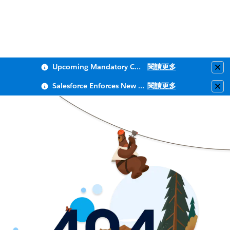
Upcoming Mandatory Changes to Public Key Infrastructure (PKI)
閱讀更多
Clo
Salesforce Enforces New Security Requirements in Summer 2026
閱讀更多
Clo