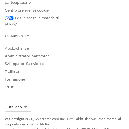
partecipazione
dipendenti, creare un ID referente e un ID utente e creare
un record dipendente.
Centro preferenze cookie
Personalizzare il flusso in base al modo in cui l'istituto
Le tue scelte in materia di
definisce e gestisce la creazione dei record dei dipendenti.
privacy
L'esempio presenta un solo approccio possibile.
Salva e attiva il flusso.
COMMUNITY
AppExchange
Amministratori Salesforce
Sviluppatori Salesforce
ESEMPIO
Creare un flusso semplificato con quattro elementi dopo
Trailhead
l'elemento iniziale.
Formazione
Trust
Select Org
Italiano
© Copyright 2026, Salesforce.com Inc. Tutti i diritti riservati. Vari marchi di
proprietà dei rispettivi titolari.