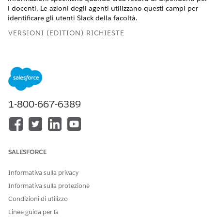
i docenti. Le azioni degli agenti utilizzano questi campi per
identificare gli utenti Slack della facoltà.
VERSIONI (EDITION) RICHIESTE
Disponibile nelle versioni: Lightning Experience
Disponibile in:
Enterprise
Edition,
Unlimited
Edition e
Developer
Edition con Education Cloud
1-800-667-6389
AUTORIZZAZIONI UTENTE NECESSARIE
Per configurare i flussi:
Accesso completo a
Education Cloud
E
SALESFORCE
Gestisci flusso
Informativa sulla privacy
Da Imposta, trovare e selezionare
Flussi
.
Informativa sulla protezione
Selezionare
Crea dipendente
.
Condizioni di utilizzo
Fare clic su
Salva come nuovo flusso
.
Linee guida per la
Semplificare il flusso per raccogliere i dettagli dei