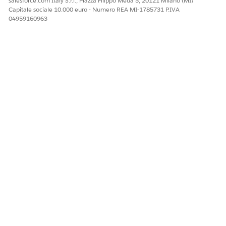
salesforce.com Italy S.r.l., Piazza Filippo Meda 5, 20121 Milano (MI)
Capitale sociale 10.000 euro - Numero REA MI-1785731 P.IVA
04959160963
Utilizzare l'elemento flusso schermata Raccogli dettagli
dipendente esistente per raccogliere dettagli su un
membro della facoltà. I dettagli compilano in seguito i
campi corrispondenti nel record del dipendente.
Modificare il modulo in modo da includere almeno
questi campi obbligatori: Numero dipendente, Email,
Stato dipendente e Data iniziale stato.
Aggiungere un elemento Ottieni record che ottiene l'ID
referente dall'indirizzo email associato all'account