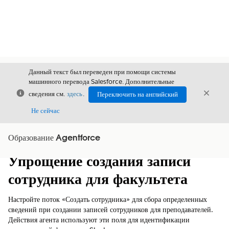
Данный текст был переведен при помощи системы
машинного перевода Salesforce. Дополнительные
Закрыть
Закры
сведения см.
здесь
.
Переключить на английский
Закрыт
Не сейчас
Образование Agentforce
Содержание
Показать содержание
Упрощение создания записи
сотрудника для факультета
Настройте поток «Создать сотрудника» для сбора определенных
сведений при создании записей сотрудников для преподавателей.
Действия агента используют эти поля для идентификации