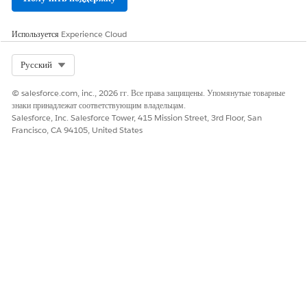
Используется
Experience Cloud
Select Org
Русский
© salesforce.com, inc., 2026 гг. Все права защищены. Упомянутые товарные
знаки принадлежат соответствующим владельцам.
Salesforce, Inc. Salesforce Tower, 415 Mission Street, 3rd Floor, San
Francisco, CA 94105, United States
Используйте существующий элемент потока окна «Сбор
сведений о сотруднике» для сбора сведений об участнике
факультета. Позже сведения заполняют соответствующие
поля в записи сотрудника. Измените форму, добавив как
минимум следующие обязательные поля: Номер сотрудника,
электронная почта, статус сотрудника и дата начала статуса.
Добавьте элемент получения записей, который получает код
контакта с электронного адреса, связанного с организацией-
лицом преподавателя. Введите имя элемента «Получить
контакт из электронной почты» и добавьте условие фильтра,
где «Эл. почта» равно «Сбор сведений о сотруднике» > «Эл.
почта» > «Значение».