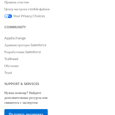
Настройте поток в зависимости от того, как ваше учреждение
Правила участия
определяет и обрабатывает создание записей сотрудников.
Центр настроек cookie-файлов
Пример представляет только один возможный подход.
Сохраните и активируйте поток.
Your Privacy Choices
COMMUNITY
AppExchange
ПРИМЕР
Администраторы Salesforce
Создайте упрощенный поток с четырьмя элементами после
Разработчики Salesforce
элемента запуска.
Trailhead
Обучение
Trust
SUPPORT & SERVICES
Нужна помощь? Найдите
дополнительные ресурсы или
свяжитесь с экспертом.
Получить поддержку