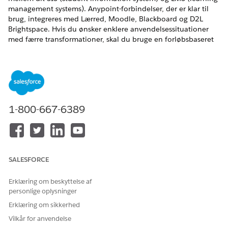
management systems). Anypoint-forbindelser, der er klar til
brug, integreres med Lærred, Moodle, Blackboard og D2L
Brightspace. Hvis du ønsker enklere anvendelsessituationer
med færre transformationer, skal du bruge en forløbsbaseret
lærredsforbindelse.
Nødvendige versioner
Tilgængelig i: Lightning Experience
Tilgængelig i:
Enterprise
,
Performance
,
Unlimited
og
Developer
Edition
1-800-667-6389
Forløbsforbindelsen kræver MuleSoft for forløb:
Integrationstilføjelsesprogrammet.
MuleSoft Anypoint-forbindelserne kræver
SALESFORCE
tilføjelsesprogrammet MuleSoft Integration SF - Starter eller
MuleSoft Integration SF - Advanced.
Erklæring om beskyttelse af
Afhængig af de data, der skal synkroniseres, skal du oprette
personlige oplysninger
Mule-forløb for at udnytte forbindelserne. Brug de
Erklæring om sikkerhed
integrationsforbindelser, der er bygget på forhånd, til at:
Vilkår for anvendelse
Automatiser brugerprovisionering i LMS med SIS-data