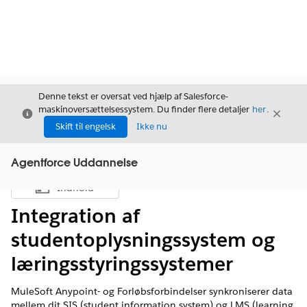
Denne tekst er oversat ved hjælp af Salesforce-
maskinoversættelsessystem. Du finder flere detaljer
her
.
Luk
Luk
Luk
Skift til engelsk
Ikke nu
Agentforce Uddannelse
Indhold
Vis indholdsfortegnelse
Integration af
studentoplysningssystem og
læringsstyringssystemer
MuleSoft Anypoint- og Forløbsforbindelser synkroniserer data
mellem dit SIS (student information system) og LMS (learning