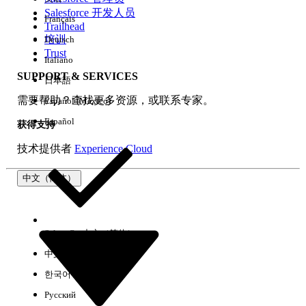
Salesforce 开发人员
Français
体验
Trailhead
培训
Deutsch
Trust
Italiano
SUPPORT & SERVICES
日本語
全部清除
完成
需要帮助？查找更多资源，或联系专家。
Español (México)
Español
获得支持
技术提供者
Experience Cloud
中文（简体）
Select Org
中文（简体）
中文（繁体）
한국어
Русский
没有结果