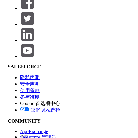
筛选条件： (0)
选择筛选器
添加
产品区域
SALESFORCE
功能影响
隐私声明
安全声明
使用条款
参与准则
Cookie 首选项中心
版本
您的隐私选择
COMMUNITY
AppExchange
Salesforce 管理员
英语