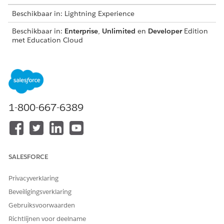
Beschikbaar in: Lightning Experience
Beschikbaar in:
Enterprise
,
Unlimited
en
Developer
Edition
met Education Cloud
Recordwaarschuwingen maken en voortgang van
studenten posten
Configureer stromen om recordwaarschuwingen voor
studenten te maken en inzichten van deelnemers van
cursussen rechtstreeks naar Slack te verzenden.
1-800-667-6389
Maken van werknemersrecords vereenvoudigen voor
faculteit
Pas de stroom Medewerker maken aan om specifieke
informatie te verzamelen wanneer deze
SALESFORCE
werknemersrecords voor faculteiten maakt. Agentacties
gebruiken deze velden om facultaire Slack-gebruikers te
Privacyverklaring
identificeren.
Beveiligingsverklaring
Facultaire Slack-gebruikers identificeren voor agentacties
Gebruiksvoorwaarden
Verschillende Slack for Education-stromen verwijzen naar
Richtlijnen voor deelname
de EDU-cursusbewerkingen: Haal Facultaire Slack-gebruiker