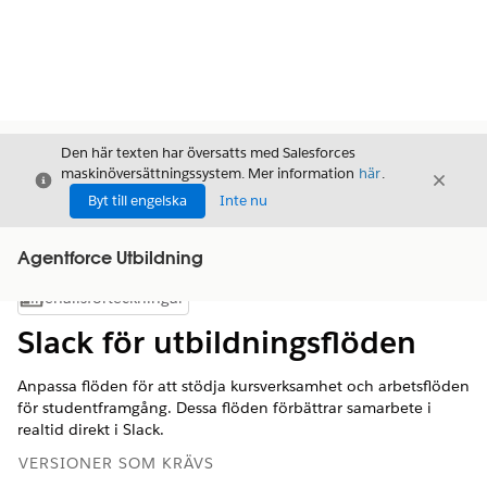
Den här texten har översatts med Salesforces
maskinöversättningssystem. Mer information
här
.
Stäng
Stäng
Stäng
Byt till engelska
Inte nu
Agentforce Utbildning
Innehållsförteckningar
Visa innehållsförteckning
Slack för utbildningsflöden
Anpassa flöden för att stödja kursverksamhet och arbetsflöden
för studentframgång. Dessa flöden förbättrar samarbete i
realtid direkt i Slack.
VERSIONER SOM KRÄVS