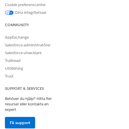
Cookie-preferenscenter
Skicka detaljer om kursbelastning och skapa
kurserbjudandekanaler
Dina integritetsval
Ändra EDU-kursoperationer: Skapa flödet Kursinläsning
och Slack-kanal efter att du har skapat Agent för
COMMUNITY
kursoperationer. Det uppdaterade flödet anropar agenten
för att skicka information om kursbelastning och skapa
AppExchange
kurserbjudandekanaler för lärare i Slack.
Salesforce-administratörer
Salesforce-utvecklare
Trailhead
Utbildning
LÖSTE DENNA ARTIKEL DITT PROBLEM?
Trust
Berätta för oss vad vi kan förbättra!
Ja
Nej
SUPPORT & SERVICES
Behöver du hjälp? Hitta fler
resurser eller kontakta en
expert.
Få support