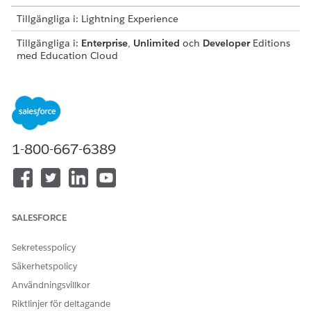
Tillgängliga i: Lightning Experience
Tillgängliga i:
Enterprise
,
Unlimited
och
Developer
Editions
med Education Cloud
Skapa postvarningar och publicera studentförlopp
Konfigurera flöden för att skapa varningar för
studentposter och skicka kurserbjudandeinsikter direkt till
Slack.
1-800-667-6389
Förenkla skapande av anställdas poster för fakulteten
Anpassa flödet Skapa medarbetare för att samla in specifik
information när det skapar medarbetarposter för lärare.
Agentåtgärder använder dessa fält för att identifiera
lärares Slack-användare.
SALESFORCE
Identifiera Faculty Slack-användare för agentåtgärder
Flera Slack för utbildning-flöden refererar EDU-
Sekretesspolicy
kursverksamheten: Få Faculty Slack-användare i ett
Säkerhetspolicy
underflödeselement. Ändra detta flöde för att se till att
Användningsvillkor
relaterade agentåtgärder korrekt identifierar en Slack-
Riktlinjer för deltagande
användare i fakulteten baserat på deras anställdas post.