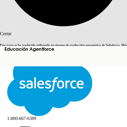
Buscar
Cerrar
Este texto se ha traducido utilizando un sistema de traducción automática de Salesforce. Más
Educación Agentforce
Cambiar a inglés
Ahora no
información
aquí
.
Cerrar
Cerrar
1-800-667-6389