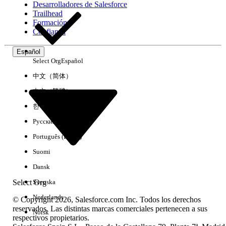
Desarrolladores de Salesforce
Trailhead
Experiencia
Formación
Confianza
Español
Select Org
Español
Borrar todo
Listo
中文（简体）
中文（繁體）
한국어
Русский
Português (Brasil)
Suomi
Dansk
Select Org
Svenska
Nederlands
© Copyright 2026, Salesforce.com Inc. Todos los derechos
reservados. Las distintas marcas comerciales pertenecen a sus
Norsk
respectivos propietarios.
No hay resultados