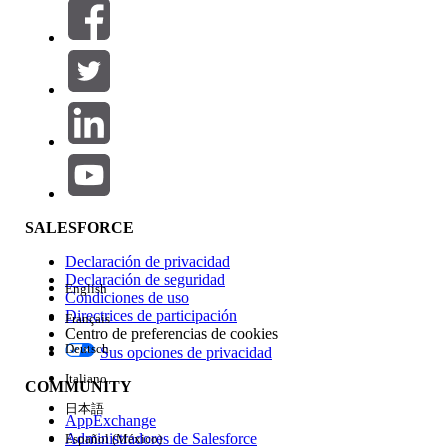
Filtros (0)
SELECCIONAR FILTROS
Agregar
Área de productos
Repercusión de función
SALESFORCE
Declaración de privacidad
Declaración de seguridad
English
Condiciones de uso
Directrices de participación
Français
Centro de preferencias de cookies
Deutsch
Sus opciones de privacidad
Edición
Italiano
COMMUNITY
日本語
AppExchange
Administradores de Salesforce
Español (México)