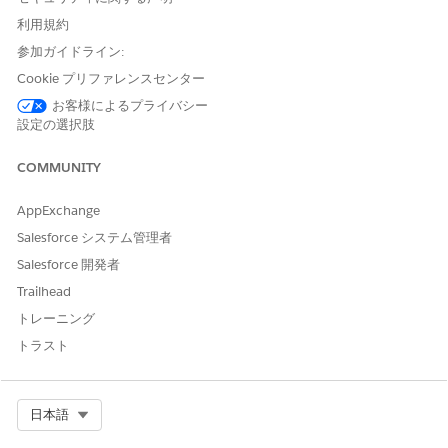
を示すテーブル
利用規約
データソース: コース提供、コース提供関係者、コース提供関
参加ガイドライン:
係者の結果、学習コース、および学期
Cookie プリファレンスセンター
Credits Per Term (期間あたりのクレジット)
お客様によるプライバシー
視覚化: 学期ごとの科目単位を示す棒グラフ
設定の選択肢
データソース: 学習コースと学術用語
COMMUNITY
期間あたりの GPA
AppExchange
視覚化: 各学期の全体的な GPA を示す折れ線グラフ
Salesforce システム管理者
データソース: Academic Term Enrollment and Academic
Salesforce 開発者
Term
Trailhead
トレーニング
メトリクス
トラスト
累積 GPA
評価指標: 学生の全体的な GPA
データソース: 学習者プロファイル
Select Org
日本語