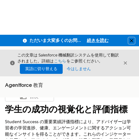
ただいま大変多くのお問い合わせをいただいており、ご連絡までにお時間を頂戴しております
続きを読む
Clo
この文章は Salesforce 機械翻訳システムを使用して翻訳
されました。詳細は
こちら
をご参照ください。
閉じる
閉じ
閉じる
英語に切り替える
今はしません
Agentforce 教育
目次
目次を表示
学生の成功の視覚化と評価指標
Student Success の重要業績評価指標により、アドバイザーは学
習者の学習進捗、健康、エンゲージメントに関するアクション可
能なインサイトを得ることができます。これらのインジケーター