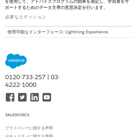
を使用して、アドバイスプログラムの効果を測定し、学習者をサ
ポートするためのデータ主導の意思決定を行います。
必要なエディション
使用可能なインターフェース: Lightning Experience
使用可能なエディション: Education Cloud、Data 360、
Tableau Next が付属する
Enterprise
Edition、
Unlimited
Edition、および
Developer
Edition
Student Success の視覚化と評価指標により、学生の学業に関す
る貴重なインサイトが得られます。
0120-733-257 | 03-
4222-1000
視覚化
アカデミック・スタンディング
視覚化: 学生の現在の成績を示すテキスト
データソース: 学習者プロファイル
SALESFORCE
コースとグレード
プライバシーに関する声明
視覚化: 科目提供と学業成績に関連する主要なデータポイント
セキュリティに関する声明