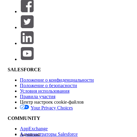
Фильтры (0)
ВЫБРАТЬ ФИЛЬТРЫ
Добавить
Область продуктов
Влияние на функции
SALESFORCE
Положение о конфиденциальности
Положение о безопасности
Условия использования
Правила участия
Центр настроек cookie-файлов
Your Privacy Choices
Версия
COMMUNITY
AppExchange
Администраторы Salesforce
Английский