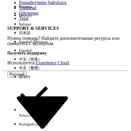
Разработчики Salesforce
Français
Trailhead
Возможности
Обучение
Deutsch
Trust
Italiano
SUPPORT & SERVICES
日本語
Нужна помощь? Найдите дополнительные ресурсы или
Очистить все
Готово
Español (México)
свяжитесь с экспертом.
Español
Получить поддержку
中文（简体）
Используется
Experience Cloud
中文（繁體）
Русский
한국어
Select Org
Русский
Português (Brasil)
Результаты отсутствуют