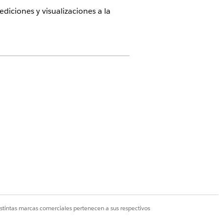
diciones y visualizaciones a la
au Siguiente
tion Cloud
u Unmetered o Administrador de
istintas marcas comerciales pertenecen a sus respectivos