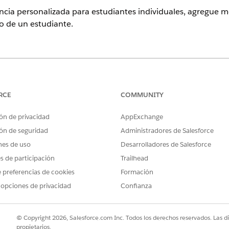
encia personalizada para estudiantes individuales, agregue me
o de un estudiante.
ence
rise
,
Unlimited
y
Developer
con Education Cloud, Data 360 y Table
RCE
COMMUNITY
PERMISOS DE USUARIO NECESARIOS
ón de privacidad
AppExchange
Tableau Next en una página de
Acceso completo a Educa
ón de seguridad
Administradores de Salesforce
nes de uso
Desarrolladores de Salesforce
Y
es de participación
Trailhead
Administrador de Tablea
 preferencias de cookies
Formación
Tableau Next
 opciones de privacidad
Confianza
a página de registro de contacto de cada estudiante.
 página de registro de contacto de cada estudiante
.
© Copyright 2026, Salesforce.com Inc. Todos los derechos reservados. Las d
s semántico que está en uso en su espacio de trabajo.
propietarios.