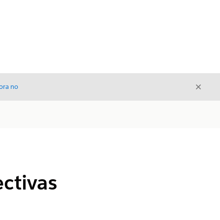
Cerrar
ora no
Cerrar
ectivas