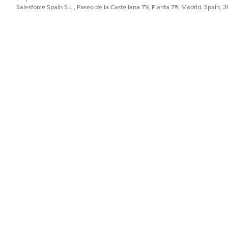
sonalizadas para cada estudiante,
filtre estos valores
para visualizaci
Salesforce Spain S.L., Paseo de la Castellana 79, Planta 7ª, Madrid, Spain, 
CAMPO
VAL
en Perfil de alumno
Id. 
Contacto
en
Id. 
Contacto de participante
participante de oferta de curso
en
Id. 
Contacto de participante
participante de oferta de curso
sobre la
Id. 
Contacto de aprendiz
inscripción académica
DIMENSIÓN
VAL
en Perfil de alumno
Id. 
Contacto
PROBLEMA?
ejorar!