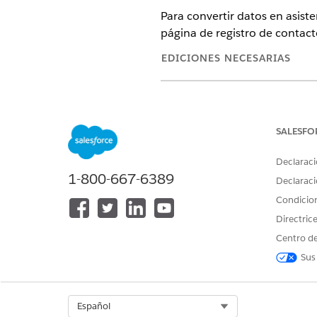
Para convertir datos en asist
página de registro de contact
EDICIONES NECESARIAS
Disponible en: Lightning Experi
Disponible en: Ediciones
Enterp
SALESFO
Declaraci
1-800-667-6389
Para integrar componentes de 
Declaraci
registro:
Condicio
Directric
Centro de
Sus
Incruste visualizaciones en l
Incruste las mediciones en la
Select Org
Español
Seleccione el modelo de dato