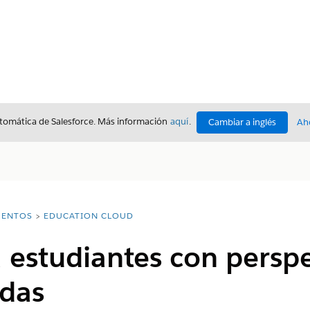
utomática de Salesforce. Más información
aquí
.
Cambiar a inglés
Ah
ENTOS
EDUCATION CLOUD
a estudiantes con persp
adas