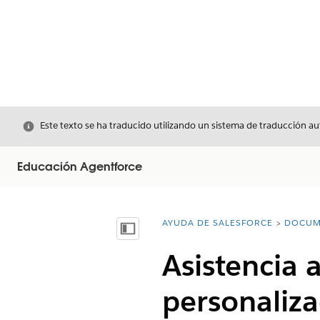
Cerrar
Este texto se ha traducido utilizando un sistema de traducción a
Educación Agentforce
AYUDA DE SALESFORCE
DOCUM
Usted está aquí:
Mostrar índice de materias
Asistencia 
personaliz