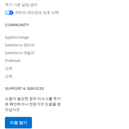
쿠키 기본 설정 센터
과정 및 등급
코스 제공 참가자
연락처 ID
귀하의 개인정보 보호 선택
에 대한
참여자 연
락처
COMMUNITY
기간당 크레딧
코스 제공 참가자
연락처 ID
에 대한
참여자 연
AppExchange
락처
Salesforce 관리자
기간당 GPA
학기 등록에 대한
연락처 ID
Salesforce 개발자
학습자 연락처
Trailhead
교육
메트릭
치수
레코드 값
신뢰
누적 GPA
학습자 프로필의
연락처 ID
연락처
SUPPORT & SERVICES
도움이 필요한 경우 리소스를 추가
로 확인하거나 전문가의 도움을 받
으십시오.
이 기사를 통해 문제를 해결했습니까?
개선을 위한 의견을 보내주세요.
지원 받기