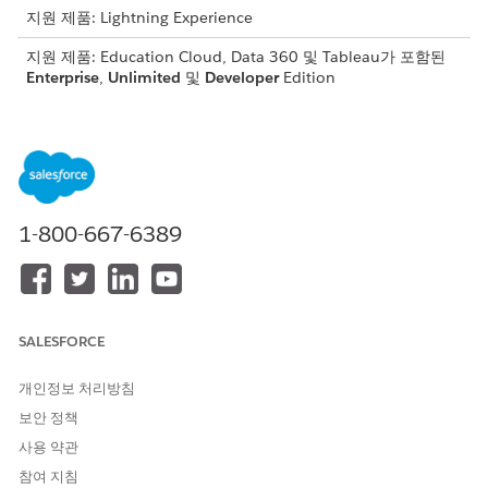
지원 제품: Lightning Experience
지원 제품: Education Cloud, Data 360 및 Tableau가 포함된
Enterprise
,
Unlimited
및
Developer
Edition
필요한 사용자 권한
레코드 페이지에 Tableau
Education Cloud Full Access
Next 구성 요소 포함:
AND
1-800-667-6389
Tableau 계량되지 않은 관리자
또는 Tableau 다음 관리자
각 학생의 연락처 레코드 페이지에 가상화 포함.
각 학생의 연락처 레코드 페이지에 메트릭을 포함
했습니다.
SALESFORCE
작업 영역에서 사용 중인 시맨틱 데이터 모델을 선택합니다.
각 학생에 대한 맞춤형 인사이트를 받으려면 내장형 시각화 및
개인정보 처리방침
메트릭을 위해
이 값을 필터링합니다
.
보안 정책
시각화
필드
레코드 값
사용 약관
학문적 기준
학습자 프로필의
연락처 ID
참여 지침
연락처