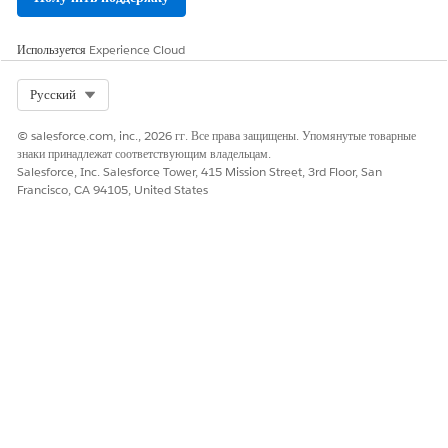
по
обучающегося
вопросам
зачисления на
Используется
Experience Cloud
академический
курс
Select Org
Русский
ПОКАЗАТЕЛЬ
ИЗМЕРЕНИЕ
ЗНАЧЕНИЕ
© salesforce.com, inc., 2026 гг. Все права защищены. Упомянутые товарные
ЗАПИСИ
знаки принадлежат соответствующим владельцам.
Salesforce, Inc. Salesforce Tower, 415 Mission Street, 3rd Floor, San
Накопительный
в
Код контакта
Контакт
Francisco, CA 94105, United States
средний балл
профиле
обучающегося
ЭТА СТАТЬЯ РЕШИЛА ВАШУ ПРОБЛЕМУ?
Оставьте свой отзыв, чтобы мы могли стать лучше!
Да
Нет