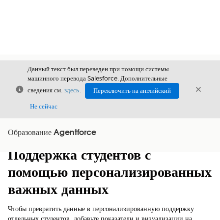
Данный текст был переведен при помощи системы
машинного перевода Salesforce. Дополнительные
Закрыть
Закры
сведения см.
здесь
.
Переключить на английский
Закрыт
Не сейчас
Образование Agentforce
Содержание
Показать содержание
Поддержка студентов с
помощью персонализированных
важных данных
Чтобы превратить данные в персонализированную поддержку
отдельных студентов, добавьте показатели и визуализации на