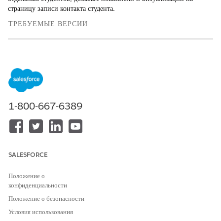
страницу записи контакта студента.
ТРЕБУЕМЫЕ ВЕРСИИ
Доступно в версиях: Lightning Experience
Доступно в версиях: Версии
Enterprise
,
Unlimited
и
Developer
Edition с Education Cloud, Data 360 и Tableau
Next
1-800-667-6389
ТРЕБУЕМЫЕ ПОЛНОМОЧИЯ ПОЛЬЗОВАТЕЛЯ
Для встраивания компонентов
Полный доступ к Education
Tableau Next на страницу
Cloud
записи:
И
SALESFORCE
Tableau Unmetered Admin
или Tableau Next Admin
Положение о
конфиденциальности
Встроить визуализации на страницу записи контакта каждого
Положение о безопасности
студента.
Условия использования
Встройте показатели на страницу записи контакта каждого