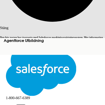
Sök
Stäng
Den här texten har översatts med Salesforces maskinöversättningssystem. Mer information
Agentforce Utbildning
Byt till engelska
Inte nu
här
.
Stäng
Stäng
1-800-667-6389