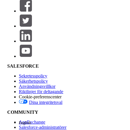
Filter (0)
VÄLJ FILTER
Lägg till
Produktområde
Funktionspåverkan
SALESFORCE
Sekretesspolicy
Säkerhetspolicy
Användningsvillkor
Riktlinjer för deltagande
Cookie-preferenscenter
Dina integritetsval
Version
COMMUNITY
AppExchange
English
Salesforce-administratörer