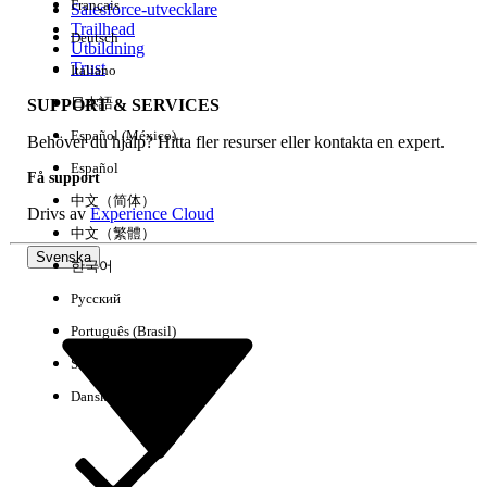
Français
Salesforce-utvecklare
Trailhead
Deutsch
Händelse
Utbildning
Trust
Italiano
日本語
SUPPORT & SERVICES
Español (México)
Behöver du hjälp? Hitta fler resurser eller kontakta en expert.
Rensa alla
Klart
Español
Få support
中文（简体）
Drivs av
Experience Cloud
中文（繁體）
Svenska
한국어
Русский
Português (Brasil)
Suomi
Dansk
Inga resultat