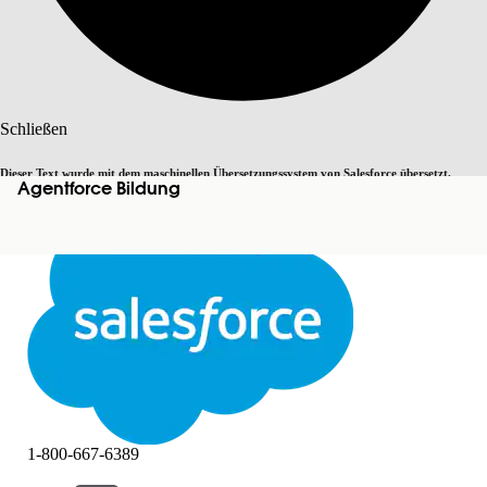
Suche
Schließen
Dieser Text wurde mit dem maschinellen Übersetzungssystem von Salesforce übersetzt.
Agentforce Bildung
Zu Englisch wechseln
Nicht jetzt
Weitere Details finden Sie
hier
.
Schließen
Schließen
1-800-667-6389