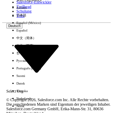
Select Org
Deutsch
Salesforce-Entwickler
Trailhead
Italiano
Erfahrung
Schulung
日本語
Trust
Español (México)
Deutsch
Español
Alle löschen
Fertig
中文（简体）
中文（繁體）
한국어
Русский
Português (Brasil)
Suomi
Dansk
Select Org
Svenska
Nederlands
© Copyright 2026, Salesforce.com Inc. Alle Rechte vorbehalten.
Die verschiedenen Marken sind Eigentum der jeweiligen Inhaber.
Norsk
Salesforce.com Germany GmbH, Erika-Mann-Str. 31, 80636
Keine Ergebnisse