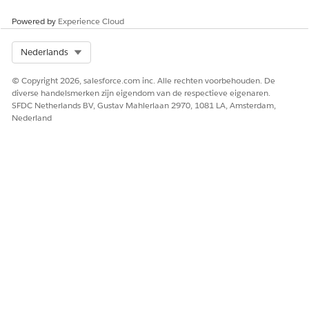
HEEFT DIT ARTIKEL UW PROBLEEM OPGELOST?
Powered by
Experience Cloud
Laat ons weten wat we kunnen doen om te verbeteren!
Ja
Nee
Select Org
Nederlands
© Copyright 2026, salesforce.com inc. Alle rechten voorbehouden. De
diverse handelsmerken zijn eigendom van de respectieve eigenaren.
SFDC Netherlands BV, Gustav Mahlerlaan 2970, 1081 LA, Amsterdam,
Nederland