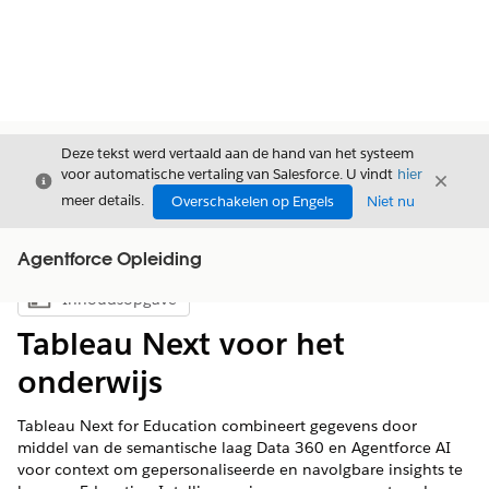
Deze tekst werd vertaald aan de hand van het systeem
voor automatische vertaling van Salesforce. U vindt
hier
Sluiten
Sluite
Sluiten
meer details.
Overschakelen op Engels
Niet nu
Agentforce Opleiding
Inhoudsopgave
Inhoudsopgave weergeven
Tableau Next voor het
onderwijs
Tableau Next for Education combineert gegevens door
middel van de semantische laag Data 360 en Agentforce AI
voor context om gepersonaliseerde en navolgbare insights te