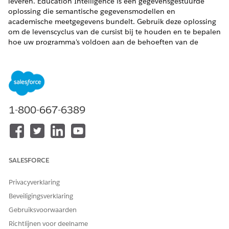
leveren. Education Intelligence is een gegevensgestuurde
oplossing die semantische gegevensmodellen en
academische meetgegevens bundelt. Gebruik deze oplossing
om de levenscyclus van de cursist bij te houden en te bepalen
hoe uw programma's voldoen aan de behoeften van de
cursist. De combinatie van academische gegevens, KPI's (Key
Performance Indicators) en AI helpt uw instelling
programmatische effectiviteit te meten en studentensucces te
vergroten.
VEREISTE EDITIONS
1-800-667-6389
Beschikbaar in: Lightning Experience
Beschikbaar in:
Enterprise
,
Unlimited
en
Developer
Edition
met Education Cloud, Data 360 en Tableau Next
SALESFORCE
Overwegingen en vereisten bij Education Intelligence
Gebruik de informatie in deze sectie om ervoor te zorgen
Privacyverklaring
dat u uw organisatie correct instelt voor de installatie.
Beveiligingsverklaring
Controleer ter ondersteuning van uw installatie en
Gebruiksvoorwaarden
visualisaties de vereisten voor uw organisatiegegevens,
Richtlijnen voor deelname
Data 360 en Tableau Next.