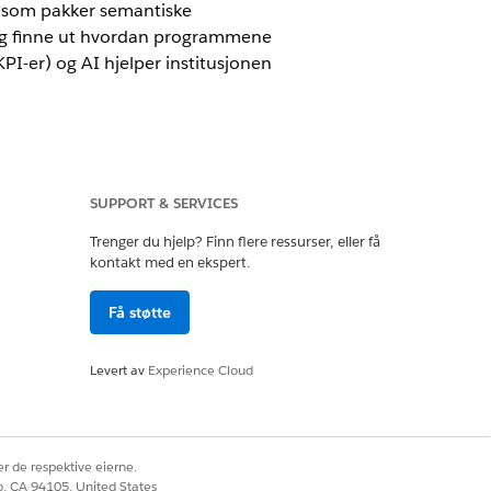
ng som pakker semantiske
 og finne ut hvordan programmene
PI-er) og AI hjelper institusjonen
SUPPORT & SERVICES
au Neste
Trenger du hjelp? Finn flere ressurser, eller få
kontakt med en ekspert.
for installeringen. Se gjennom kravene
Få støtte
g den semantiske datamodellen (SDM) i
Levert av
Experience Cloud
s faglige fremdrift, velvære og
r de respektive eierne.
astyrte beslutninger for å støtte elever.
co, CA 94105, United States