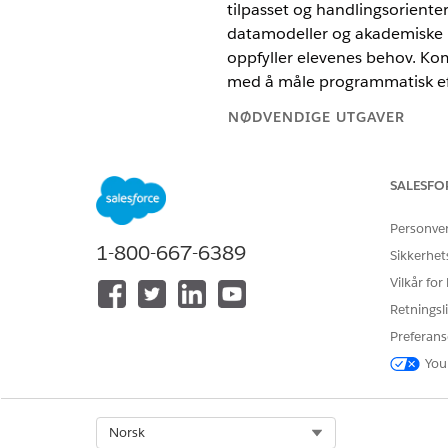
tilpasset og handlingsoriente
datamodeller og akademiske m
oppfyller elevenes behov. Kom
med å måle programmatisk eff
NØDVENDIGE UTGAVER
Tilgjengelig i Lightning Experie
SALESFO
Tilgjengelig i
Enterprise
,
Unlimi
Personve
Viktige punkter og krav om E
1-800-667-6389
Sikkerhet
Bruk informasjonen i denne de
Vilkår for
til organisasjonsdata, Data 36
Retningsli
Konfigurere utdanningsintell
Preferans
Installer Education Intelligen
Education Cloud.
You
Visualiseringer og målinger a
Viktige ytelsesindikatorer for
Select Org
Norsk
engasjement. Bruk disse indik