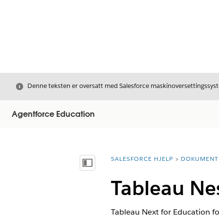
Avslutt
Denne teksten er oversatt med Salesforce maskinoversettingssyste
Agentforce Education
SALESFORCE HJELP
DOKUMENT
Du er her:
Vis innholdsfortegnelse
Tableau Nes
Tableau Next for Education fo