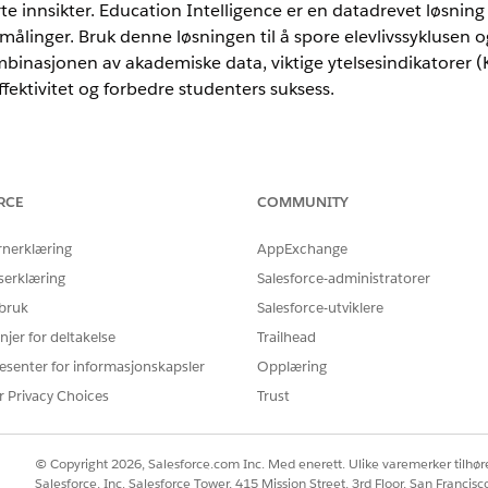
rte innsikter. Education Intelligence er en datadrevet løsni
ålinger. Bruk denne løsningen til å spore elevlivssyklusen
binasjonen av akademiske data, viktige ytelsesindikatorer (K
ektivitet og forbedre studenters suksess.
nce
RCE
COMMUNITY
ted
og
Developer
Edition med Education Cloud, Data 360 og Table
rnerklæring
AppExchange
ducation Intelligence
serklæring
Salesforce-administratorer
len til å forsikre deg om at du konfigurerer organisasjonen riktig 
 bruk
Salesforce-utviklere
0 og Tableau Next for å støtte installeringen og visualiseringene.
njer for deltakelse
Trailhead
igens
esenter for informasjonskapsler
Opplæring
ce for å få tilgang til kontrollpaneler, visualiseringer, målinger o
r Privacy Choices
Trust
v studenters suksess
 studentsuksess gir rådgivere handlingsorienterte innsikter om elever
© Copyright 2026, Salesforce.com Inc. Med enerett. Ulike varemerker tilhøre
atorene til å måle effektiviteten av rådgivningsprogrammer og ta dat
Salesforce, Inc. Salesforce Tower, 415 Mission Street, 3rd Floor, San Francis