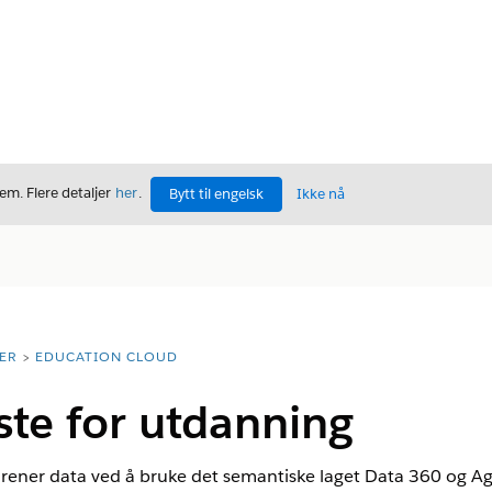
m. Flere detaljer
her
.
Bytt til engelsk
Ikke nå
ER
EDUCATION CLOUD
te for utdanning
rener data ved å bruke det semantiske laget Data 360 og Age