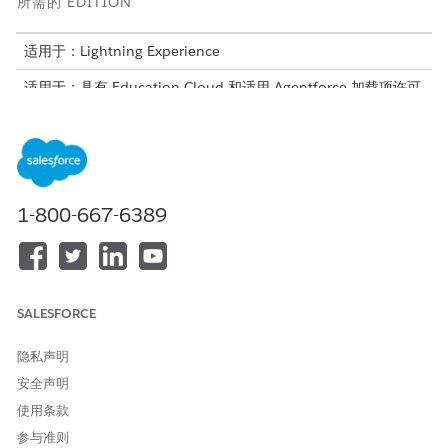
所需的 EDITION
适用于：Lightning Experience
适用于：具有 Education Cloud 和适用 Agentforce 加载项许可
证的
Enterprise
、
Unlimited
和
Developer
使用转移学分代理来确定潜在学生在外部机构完成的课程、考试、
工作经验、军事经验和其他先前学习的转移学分等价物。未经身份
验证的来宾用户可以保存客服人员会话中生成的等效估计，并将其
用于他们的转移信用申请。客服人员在保存转移信用估计数之前验
1-800-667-6389
证来宾用户的身份。
转移信用客服人员包括一个子客服人员和这些操作。
子代理
描述
客服人员操作
SALESFORCE
获取外部学习数
转移信用等价物
使用此主题来确定
据
用户在外部机构完
隐私声明
获取机构数据
成的课程、考试、
安全声明
获取学习等效项
工作经验、军事经
创建预先学习评
使用条款
验和其他先前学习
估
的转移学分等价
参与准则