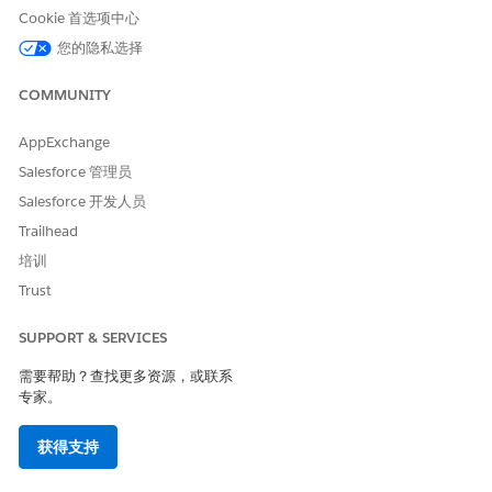
获取学习计划数
物。
Cookie 首选项中心
据
EDU Cloud：
您的隐私选择
发送电子邮件验
证
COMMUNITY
EDU Cloud：
验证电子邮件代
AppExchange
码
Salesforce 管理员
Salesforce 开发人员
配置转移信用客服人员流
要授予未经身份验证的来宾用户对转移信用客服人员的访问权
Trailhead
限，请复制并修改 EDU 准入：处理个人客户和 EDU 准入：创
培训
建先前的学习评估流。
Trust
设置转移信用客服人员
配置转移信用客服人员，以为未经身份验证的来宾用户提供可转
SUPPORT & SERVICES
移信用的估计值。
需要帮助？查找更多资源，或联系
专家。
获得支持
本文章是否解决您的问题？
请与我们共享您的想法，以便我们进行改进！