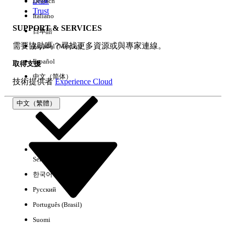
訓練
Deutsch
Trust
Italiano
SUPPORT & SERVICES
日本語
全部清除
完成
需要協助嗎？尋找更多資源或與專家連線。
Español (México)
Español
取得支援
中文（简体）
技術提供者
Experience Cloud
中文（繁體）
Select Org
中文（繁體）
한국어
Русский
沒有結果
Português (Brasil)
以下是搜尋小祕訣
Suomi