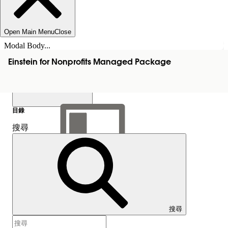
Open Main Menu
Close
Modal Body...
Einstein for Nonprofits Managed Package
目錄
搜尋
顯示目錄
目錄
搜尋