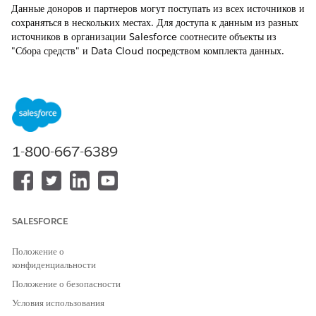
Данные доноров и партнеров могут поступать из всех источников и
сохраняться в нескольких местах. Для доступа к данным из разных
источников в организации Salesforce соотнесите объекты из
"Сбора средств" и Data Cloud посредством комплекта данных.
ТРЕБУЕМЫЕ ВЕРСИИ
ТРЕБУЕМЫЕ ВЫПУСКИ
Доступно в: Lightning Experience
1-800-667-6389
Доступно в: выпусках
Enterprise
,
Performance
,
Unlimited
и
Developer
с Education Cloud
Доступно в версиях: Версии
Enterprise
Edition,
Unlimited
Edition и
Developer
Edition с Nonprofit Cloud
SALESFORCE
ТРЕБУЕМЫЕ
Положение о
ПОЛНОМОЧИЯ
конфиденциальности
ПОЛЬЗОВАТЕЛЯ
Положение о безопасности
Для соотнесения объектов из
Группа наборов полномочий
Fundraising с Data Cloud:
Условия использования
Fundraising_Admin