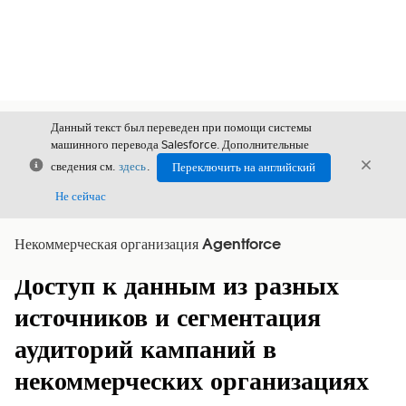
Данный текст был переведен при помощи системы
машинного перевода Salesforce. Дополнительные
Закрыть
Закры
сведения см.
здесь
.
Переключить на английский
Закрыт
Не сейчас
Некоммерческая организация Agentforce
Содержание
Показать содержание
Доступ к данным из разных
источников и сегментация
аудиторий кампаний в
некоммерческих организациях