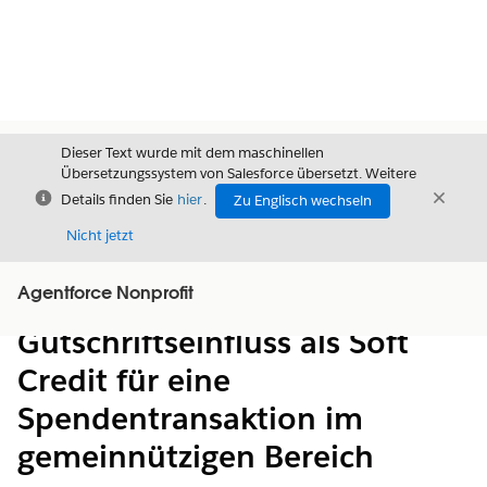
Dieser Text wurde mit dem maschinellen
Übersetzungssystem von Salesforce übersetzt. Weitere
Schließen
Schli
Details finden Sie
hier
.
Zu Englisch wechseln
Schließ
Nicht jetzt
Agentforce Nonprofit
Inhalt
Inhalt anzeigen
Gutschriftseinfluss als Soft
Credit für eine
Spendentransaktion im
gemeinnützigen Bereich