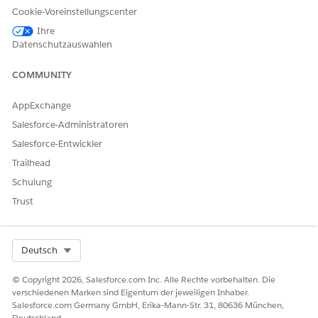
Cookie-Voreinstellungscenter
Erstellen von Soft Credits:
FundraisingAccess-
Berechtigungssatz
Ihre
Datenschutzauswahlen
COMMUNITY
AppExchange
Geschenkguthaben kann auch während des
HINWEIS
Salesforce-Administratoren
Spendenbeitrags zu Geschenken hinzugefügt werden.
Salesforce-Entwickler
Trailhead
Suchen Sie im App Launcher (
) nach
Schulung
Geschenktransaktionen
und wählen Sie diese Option aus.
Öffnen Sie die Spendentransaktion, der Sie einen Soft
Trust
Credit zuordnen möchten.
Wählen Sie die Registerkarte
Verknüpft
aus.
Klicken Sie neben "Geschenkguthaben" auf
Neu
.
Select Org
Deutsch
Wählen Sie einen Empfänger aus.
Definieren Sie einen Teilprozentsatz oder Teilbetrag der
© Copyright 2026, Salesforce.com Inc. Alle Rechte vorbehalten. Die
Spendentransaktion, für die der Soft Credit erfasst wird.
verschiedenen Marken sind Eigentum der jeweiligen Inhaber.
Der Soft Credit kann bis zu 100 Prozent des Geschenks
Salesforce.com Germany GmbH, Erika-Mann-Str. 31, 80636 München,
Deutschland