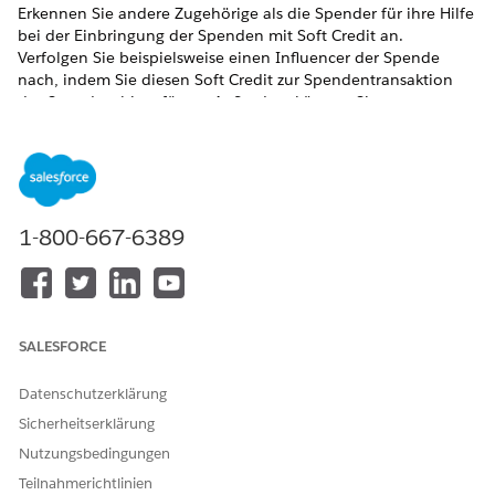
Erkennen Sie andere Zugehörige als die Spender für ihre Hilfe
bei der Einbringung der Spenden mit Soft Credit an.
Verfolgen Sie beispielsweise einen Influencer der Spende
nach, indem Sie diesen Soft Credit zur Spendentransaktion
des Spenders hinzufügen. Außerdem können Sie
Ehrungsempfänger als Empfänger von Soft Credits
anerkennen.
ERFORDERLICHE EDITIONEN
1-800-667-6389
ERFORDERLICHE EDITIONEN
Verfügbar in: Lightning Experience
Verfügbar in: Editionen
Enterprise
,
Performance
,
Unlimited
und
Developer
mit Education Cloud
SALESFORCE
Verfügbarkeit:
Enterprise
,
Unlimited
und
Developer
Edition
mit Nonprofit Cloud
Datenschutzerklärung
Sicherheitserklärung
ERFORDERLICHE
Nutzungsbedingungen
BENUTZERBERECHTIGUNGE
N
Teilnahmerichtlinien