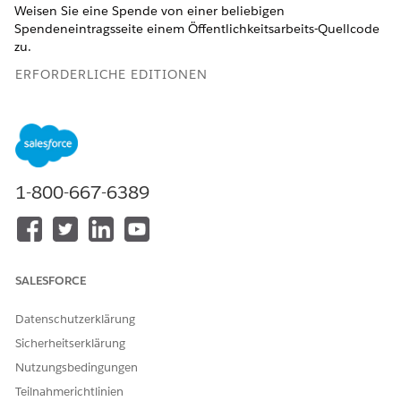
Weisen Sie eine Spende von einer beliebigen
Spendeneintragsseite einem Öffentlichkeitsarbeits-Quellcode
zu.
ERFORDERLICHE EDITIONEN
ERFORDERLICHE EDITIONEN
Verfügbar in: Lightning Experience
Verfügbar in: Editionen
Enterprise
,
Performance
,
Unlimited
1-800-667-6389
und
Developer
mit Education Cloud
Verfügbarkeit:
Enterprise
,
Unlimited
und
Developer
Edition
mit Nonprofit Cloud
SALESFORCE
ERFORDERLICHE
BENUTZERBERECHTIGUNGE
N
Datenschutzerklärung
Sicherheitserklärung
Hinzufügen eines
FundraisingAccess-
Quellcodes für die
Nutzungsbedingungen
Berechtigungssatz
Kontaktaufnahme zu einem
Teilnahmerichtlinien
Spendeneintrag oder einer