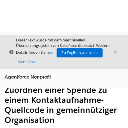
Dieser Text wurde mit dem maschinellen
Übersetzungssystem von Salesforce übersetzt. Weitere
Schließen
Schli
Details finden Sie
hier
.
Zu Englisch wechseln
Schließ
Nicht jetzt
Agentforce Nonprofit
Inhalt
Inhalt anzeigen
Zuordnen einer Spende zu
einem Kontaktaufnahme-
Quellcode in gemeinnütziger
Organisation