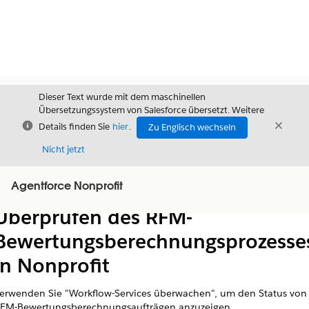
Dieser Text wurde mit dem maschinellen
Übersetzungssystem von Salesforce übersetzt. Weitere
Schließen
Schli
Details finden Sie
hier
.
Zu Englisch wechseln
Schließ
Nicht jetzt
Agentforce Nonprofit
Inhalt
Inhalt anzeigen
Überprüfen des RFM-
Bewertungsberechnungsprozesse
in Nonprofit
erwenden Sie "Workflow-Services überwachen", um den Status von
FM-Bewertungsberechnungsaufträgen anzuzeigen.