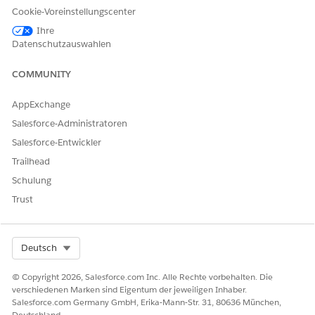
Öffnen Sie den Auftrag "RFM-Bewertungsberechnung" und
Cookie-Voreinstellungscenter
wechseln Sie zur Registerkarte "
Aufgaben
", um zu sehen, wann
Ihre
alle Bewertungsberechnungsprozesse abgeschlossen sind.
Datenschutzauswahlen
COMMUNITY
KONNTEN SIE IHR PROBLEM MITHILFE DIESES ARTIKELS LÖSEN?
AppExchange
Geben Sie uns Feedback, damit wir uns verbessern können.
Salesforce-Administratoren
Ja
Nein
Salesforce-Entwickler
Trailhead
Schulung
Trust
Select Org
Deutsch
© Copyright 2026, Salesforce.com Inc. Alle Rechte vorbehalten. Die
verschiedenen Marken sind Eigentum der jeweiligen Inhaber.
Salesforce.com Germany GmbH, Erika-Mann-Str. 31, 80636 München,
Deutschland