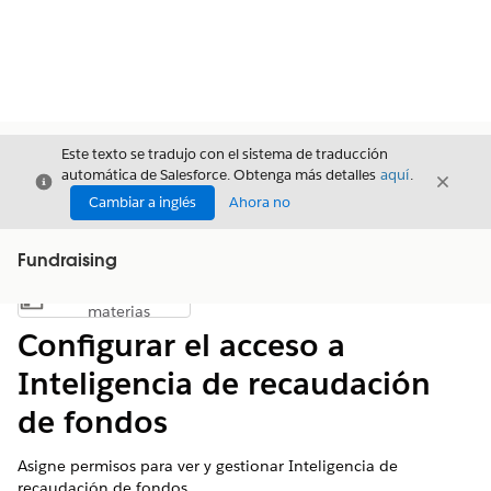
Este texto se tradujo con el sistema de traducción
automática de Salesforce. Obtenga más detalles
aquí
.
Cerrar
Cerrar
Cerrar
Cambiar a inglés
Ahora no
Fundraising
Índice de
Mostrar índice de materias
materias
Configurar el acceso a
Inteligencia de recaudación
de fondos
Asigne permisos para ver y gestionar Inteligencia de
recaudación de fondos.