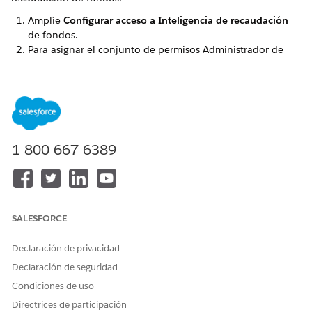
Amplíe
Configurar acceso a Inteligencia de recaudación
de fondos.
Para asignar el conjunto de permisos Administrador de
Inteligencia de Captación de fondos a administradores
autorizados, haga clic en
Asignar permisos Administrador
.
Se abre la página Conjuntos de permisos donde puede
asignar los conjuntos de permisos Administrador de Data
Cloud y Administrador de Inteligencia de Captación de
fondos al usuario administrador.
1-800-667-6389
Para asignar el conjunto de permisos Usuario de
Inteligencia de Captación de fondos a usuarios de
Captación de fondos, haga clic en
Asignar permiso Ver
.
Se abre la página Conjuntos de permisos donde puede
asignar los conjuntos de permisos Usuario de Data Cloud,
SALESFORCE
Usuario de Inteligencia de recaudación de fondos y
Usuario de negocio de Tableau Next Limited Consumer o
Declaración de privacidad
Tableau Next Included App a los usuarios que necesitan
Declaración de seguridad
acceso de solo vista.
Condiciones de uso
Directrices de participación