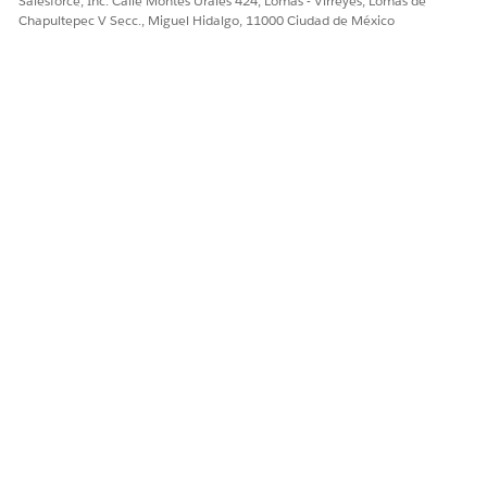
Salesforce, Inc. Calle Montes Urales 424, Lomas - Virreyes, Lomas de
Chapultepec V Secc., Miguel Hidalgo, 11000 Ciudad de México