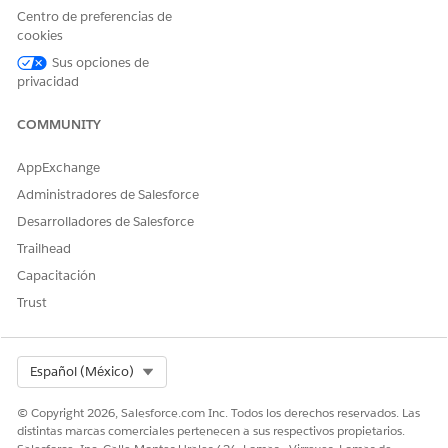
Centro de preferencias de
¿RESOLVIÓ ESTE ARTÍCULO SU PROBLEMA?
cookies
¡Háganos saber cómo podemos mejorar!
Sus opciones de
privacidad
Sí
No
COMMUNITY
AppExchange
Administradores de Salesforce
Desarrolladores de Salesforce
Trailhead
Capacitación
Trust
Select Org
Español (México)
© Copyright 2026, Salesforce.com Inc. Todos los derechos reservados. Las
distintas marcas comerciales pertenecen a sus respectivos propietarios.