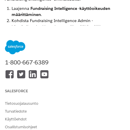
Laajenna
Fundraising Intelligence -käyttöoikeuden
määrittäminen
.
Kohdista Fundraising Intelligence Admin -
käyttöoikeusjoukko valtuutetuille pääkäyttäjille
napsauttamalla
Kohdista pääkäyttäjän käyttöoikeudet
.
Käyttöoikeusjoukot-sivu avautuu, josta voit kohdistaa Data
Cloud -pääkäyttäjän ja Fundraising Intelligence -
pääkäyttäjän käyttöoikeusjoukot pääkäyttäjälle.
Kohdista Fundraising Intelligence -käyttäjän
1-800-667-6389
käyttöoikeusjoukko Fundraising-käyttäjille napsauttamalla
Kohdista tarkasteluoikeus
.
Käyttöoikeusjoukot-sivu avautuu, josta voit kohdistaa Data
Cloud -käyttäjä-, Fundraising Intelligence -käyttäjä- ja
Tableau Next Limited Consumer- tai Tableau Next
SALESFORCE
Included App Business User -käyttöoikeusjoukot käyttäjille,
jotka tarvitsevat Vain tarkastelu -käyttöoikeuden.
Tietosuojalausunto
Turvatiedote
Käyttöehdot
RATKAISIKO TÄMÄ ARTIKKELI ONGELMASI?
Osallistumisohjeet