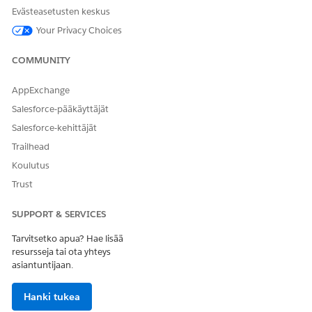
Anna palautetta, jotta voimme kehittyä!
Evästeasetusten keskus
Kyllä
Ei
Your Privacy Choices
COMMUNITY
AppExchange
Salesforce-pääkäyttäjät
Salesforce-kehittäjät
Trailhead
Koulutus
Trust
SUPPORT & SERVICES
Tarvitsetko apua? Hae lisää
resursseja tai ota yhteys
asiantuntijaan.
Hanki tukea