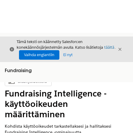
Tämä teksti on käännetty Salesforcen
konekäännösjärjestelmän avulla. Katso lisätietoja
täältä
.
Sulje
Sulje
Sulje
Vaihda englantiin
Ei nyt
Fundraising
Sisällysluettelo
Näytä sisällysluettelo
Fundraising Intelligence -
käyttöoikeuden
määrittäminen
Kohdista käyttöoikeudet tarkastellaksesi ja hallitaksesi
Fundraising Intelligence -ominaisuutta.