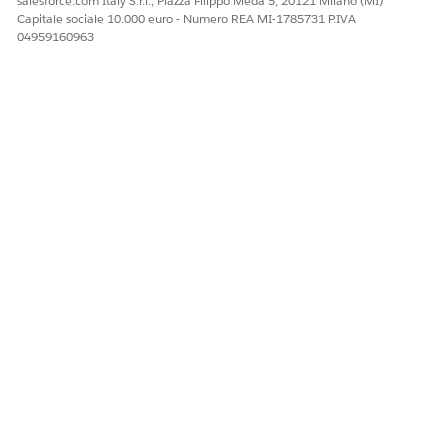
salesforce.com Italy S.r.l., Piazza Filippo Meda 5, 20121 Milano (MI)
Capitale sociale 10.000 euro - Numero REA MI-1785731 P.IVA
04959160963